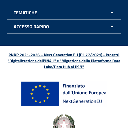
TEMATICHE
APRI 
ACCESSO RAPIDO
APRI 
PNRR 2021-2026 – Next Generation EU (DL 77/2021) - Progetti
"Digitalizzazione dell’INAIL" e "Migrazione della Piattaforma Data
Lake/Data Hub al PSN"