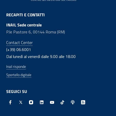
RECAPITI E CONTATTI
INAIL Sede centrale
P.le Pastore 6, 00144 Roma (RM)
Contact Center
(+39) 06.6001
Dal lunedì al venerdì dalle 9.00 alle 18.00
Inail risponde
Sportello digitale
SEGUICI SU
Facebook - Sito esterno - Apertura in nuova finestra
X - Sito esterno - Apertura in nuova finestra
Instagram - Sito esterno - Apertura in nuo
Linkedin - Sito esterno - Apertura in 
Youtube - Sito esterno - Apertur
TikTok - Sito esterno - Ape
Spreaker - Sito estern
Feed RSS - Apert