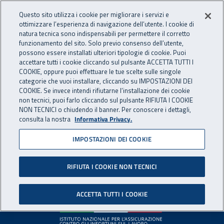
Accedi ai servizi online
For international visitors
Vai al menu principale
Vai al contenuto principale
Questo sito utilizza i cookie per migliorare i servizi e
ottimizzare l’esperienza di navigazione dell’utente. I cookie di
INAIL - Istituto Nazionale per 
natura tecnica sono indispensabili per permettere il corretto
Apri cerca
Apr
funzionamento del sito. Solo previo consenso dell’utente,
possono essere installati ulteriori tipologie di cookie. Puoi
Navigazione principale
accettare tutti i cookie cliccando sul pulsante ACCETTA TUTTI I
COOKIE, oppure puoi effettuare le tue scelte sulle singole
Pagina non disponibile
categorie che vuoi installare, cliccando su IMPOSTAZIONI DEI
COOKIE. Se invece intendi rifiutarne l’installazione dei cookie
non tecnici, puoi farlo cliccando sul pulsante RIFIUTA I COOKIE
Il contenuto non è stato trovato. Per continuare la
NON TECNICI o chiudendo il banner. Per conoscere i dettagli,
consulta la nostra
Informativa Privacy.
navigazione è possibile ritornare alla
home page
o utilizzare
il menu principale.
IMPOSTAZIONI DEI COOKIE
RIFIUTA I COOKIE NON TECNICI
Footer
ACCETTA TUTTI I COOKIE