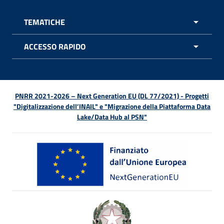
TEMATICHE
APRI 
ACCESSO RAPIDO
APRI 
PNRR 2021-2026 – Next Generation EU (DL 77/2021) - Progetti
"Digitalizzazione dell’INAIL" e "Migrazione della Piattaforma Data
Lake/Data Hub al PSN"