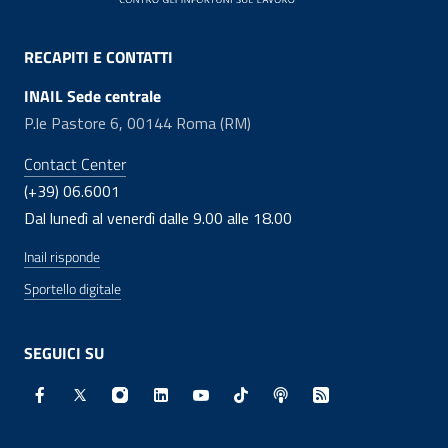
RECAPITI E CONTATTI
INAIL Sede centrale
P.le Pastore 6, 00144 Roma (RM)
Contact Center
(+39) 06.6001
Dal lunedì al venerdì dalle 9.00 alle 18.00
Inail risponde
Sportello digitale
SEGUICI SU
Facebook - Sito esterno - Apertura in nuova finestra
X - Sito esterno - Apertura in nuova finestra
Instagram - Sito esterno - Apertura in nuo
Linkedin - Sito esterno - Apertura in 
Youtube - Sito esterno - Apertur
TikTok - Sito esterno - Ape
Spreaker - Sito estern
Feed RSS - Apert