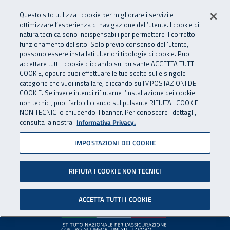
Accedi ai servizi online
For international visitors
Vai al menu principale
Vai al contenuto principale
Questo sito utilizza i cookie per migliorare i servizi e
ottimizzare l’esperienza di navigazione dell’utente. I cookie di
INAIL - Istituto Nazionale per 
natura tecnica sono indispensabili per permettere il corretto
Apri cerca
Apr
funzionamento del sito. Solo previo consenso dell’utente,
possono essere installati ulteriori tipologie di cookie. Puoi
Navigazione principale
accettare tutti i cookie cliccando sul pulsante ACCETTA TUTTI I
COOKIE, oppure puoi effettuare le tue scelte sulle singole
Pagina non disponibile
categorie che vuoi installare, cliccando su IMPOSTAZIONI DEI
COOKIE. Se invece intendi rifiutarne l’installazione dei cookie
non tecnici, puoi farlo cliccando sul pulsante RIFIUTA I COOKIE
Il contenuto non è stato trovato. Per continuare la
NON TECNICI o chiudendo il banner. Per conoscere i dettagli,
consulta la nostra
Informativa Privacy.
navigazione è possibile ritornare alla
home page
o utilizzare
il menu principale.
IMPOSTAZIONI DEI COOKIE
RIFIUTA I COOKIE NON TECNICI
Footer
ACCETTA TUTTI I COOKIE