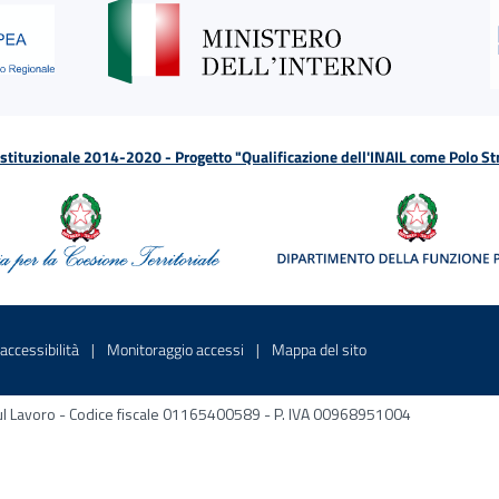
tituzionale 2014-2020 - Progetto "Qualificazione dell'INAIL come Polo St
a
 in una nuova finestra
Sito interno - Apre in una nuova finestra
Sito interno - Apre in una nuova fines
Sito interno - Apre 
accessibilità
Monitoraggio accessi
Mappa del sito
ni sul Lavoro - Codice fiscale 01165400589 - P. IVA 00968951004