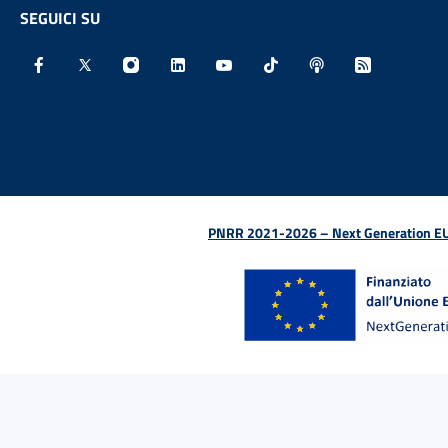
SEGUICI SU
Facebook - Sito esterno - Apertura in nuova finestra
X - Sito esterno - Apertura in nuova finestra
Instagram - Sito esterno - Apertura in nu
Linkedin - Sito esterno - Apertura 
Youtube - Sito esterno - Aper
TikTok - Sito esterno -
Spreaker - Sito e
Feed RSS - 
PNRR 2021-2026 – Next Generation EU (D