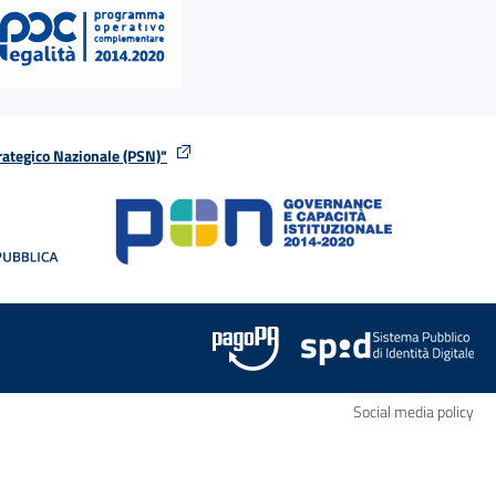
rategico Nazionale (PSN)"
tra
nella stessa finestra
Apr
Social media policy