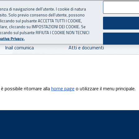
ienza di navigazione dell’utente. I cookie di natura
 sito. Solo previo consenso dell’utente, possono
 per l'Assicurazione contro 
ie cliccando sul pulsante ACCETTA TUTTI I COOKIE,
tallare, cliccando su IMPOSTAZIONI DEI COOKIE. Se
o cliccando sul pulsante RIFIUTA I COOKIE NON TECNICI
ativa Privacy.
Inail comunica
Atti e documenti
è possibile ritornare alla
home page
o utilizzare il menu principale.