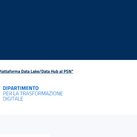
 Piattaforma Data Lake/Data Hub al PSN"