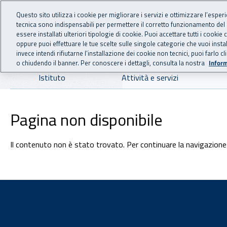
For international visitors
Vai al menu principale
Vai al contenuto principale
Questo sito utilizza i cookie per migliorare i servizi e ottimizzare l’esper
tecnica sono indispensabili per permettere il corretto funzionamento del
INAIL - Istituto Nazionale
essere installati ulteriori tipologie di cookie. Puoi accettare tutti i cook
oppure puoi effettuare le tue scelte sulle singole categorie che vuoi ins
invece intendi rifiutarne l’installazione dei cookie non tecnici, puoi farl
o chiudendo il banner. Per conoscere i dettagli, consulta la nostra
Inform
Navigazione principale
Istituto
Attività e servizi
Pagina non disponibile
Il contenuto non è stato trovato. Per continuare la navigazione 
Footer