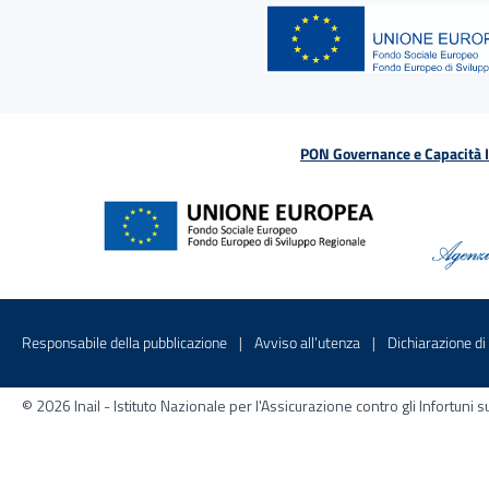
PON Governance e Capacità Is
Menu di servizio
Sito interno - Apre in una nuova finestr
Sito interno - Apre
Responsabile della pubblicazione
Avviso all’utenza
Dichiarazione di 
© 2026 Inail - Istituto Nazionale per l'Assicurazione contro gli Infortu