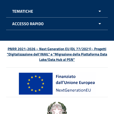
TEMATICHE
APRI 
ACCESSO RAPIDO
APRI 
PNRR 2021-2026 – Next Generation EU (DL 77/2021) - Progetti
"Digitalizzazione dell’INAIL" e "Migrazione della Piattaforma Data
Lake/Data Hub al PSN"