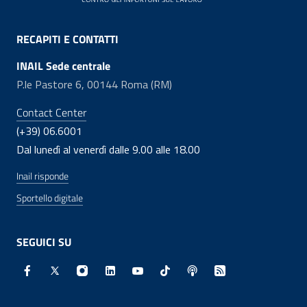
RECAPITI E CONTATTI
INAIL Sede centrale
P.le Pastore 6, 00144 Roma (RM)
Contact Center
(+39) 06.6001
Dal lunedì al venerdì dalle 9.00 alle 18.00
Inail risponde
Sportello digitale
SEGUICI SU
Facebook - Sito esterno - Apertura in nuova finestra
X - Sito esterno - Apertura in nuova finestra
Instagram - Sito esterno - Apertura in nuo
Linkedin - Sito esterno - Apertura in 
Youtube - Sito esterno - Apertur
TikTok - Sito esterno - Ape
Spreaker - Sito estern
Feed RSS - Apert