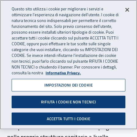
Accedi ai servizi online
For international visitors
Vai al menu principale
Vai al contenuto principale
Questo sito utilizza i cookie per migliorare i servizi e
ottimizzare l’esperienza di navigazione dell’utente. I cookie di
INAIL - Istituto Nazionale per 
natura tecnica sono indispensabili per permettere il corretto
Apri cerca
Apr
funzionamento del sito. Solo previo consenso dell’utente,
possono essere installati ulteriori tipologie di cookie. Puoi
Navigazione principale
accettare tutti i cookie cliccando sul pulsante ACCETTA TUTTI I
COOKIE, oppure puoi effettuare le tue scelte sulle singole
Navigazione - Ti trovi in:
Home
Inail comunica
Avvisi
categorie che vuoi installare, cliccando su IMPOSTAZIONI DEI
COOKIE. Se invece intendi rifiutarne l’installazione dei cookie
non tecnici, puoi farlo cliccando sul pulsante RIFIUTA I COOKIE
Procedura straordinaria:
NON TECNICI o chiudendo il banner. Per conoscere i dettagli,
consulta la nostra
Informativa Privacy.
pubblicato il bando per
IMPOSTAZIONI DEI COOKIE
l'acquisizione n. 100
infermieri
RIFIUTA I COOKIE NON TECNICI
Pubblicata una procedura straordinaria per
ACCETTA TUTTI I COOKIE
l’acquisizione di 100 infermieri da impiegare
nelle proprie strutture sanitarie a livello