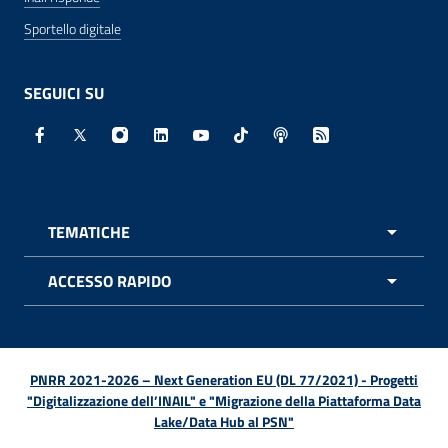
Sportello digitale
SEGUICI SU
Facebook - Sito esterno - Apertura in nuova finestra
X - Sito esterno - Apertura in nuova finestra
Instagram - Sito esterno - Apertura in nuo
Linkedin - Sito esterno - Apertura in 
Youtube - Sito esterno - Apertur
TikTok - Sito esterno - Ape
Spreaker - Sito estern
Feed RSS - Apert
TEMATICHE
APRI 
ACCESSO RAPIDO
APRI 
PNRR 2021-2026 – Next Generation EU (DL 77/2021) - Progetti
"Digitalizzazione dell’INAIL" e "Migrazione della Piattaforma Data
Lake/Data Hub al PSN"