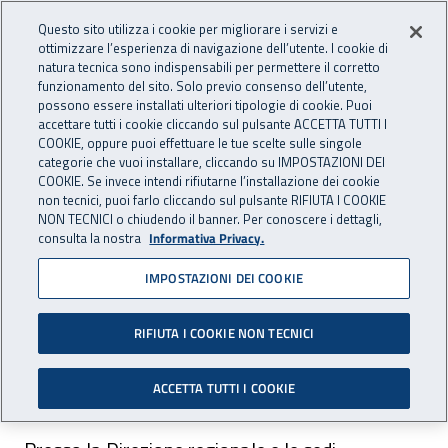
Accedi ai servizi online
For international visitors
Vai al menu principale
Vai al contenuto principale
Questo sito utilizza i cookie per migliorare i servizi e
ottimizzare l’esperienza di navigazione dell’utente. I cookie di
INAIL - Istituto Nazionale per 
natura tecnica sono indispensabili per permettere il corretto
Apri cerca
Apr
funzionamento del sito. Solo previo consenso dell’utente,
possono essere installati ulteriori tipologie di cookie. Puoi
Navigazione principale
accettare tutti i cookie cliccando sul pulsante ACCETTA TUTTI I
COOKIE, oppure puoi effettuare le tue scelte sulle singole
Navigazione - Ti trovi in:
Home
Inail comunica
Avvisi
categorie che vuoi installare, cliccando su IMPOSTAZIONI DEI
COOKIE. Se invece intendi rifiutarne l’installazione dei cookie
non tecnici, puoi farlo cliccando sul pulsante RIFIUTA I COOKIE
Dr Sardegna: attivo il
NON TECNICI o chiudendo il banner. Per conoscere i dettagli,
consulta la nostra
Informativa Privacy.
servizio sociale online per
IMPOSTAZIONI DEI COOKIE
emergenza Covid-19
RIFIUTA I COOKIE NON TECNICI
Disponibili gli sportelli telefonici e telematici di
informazione e consulenza sociale.
ACCETTA TUTTI I COOKIE