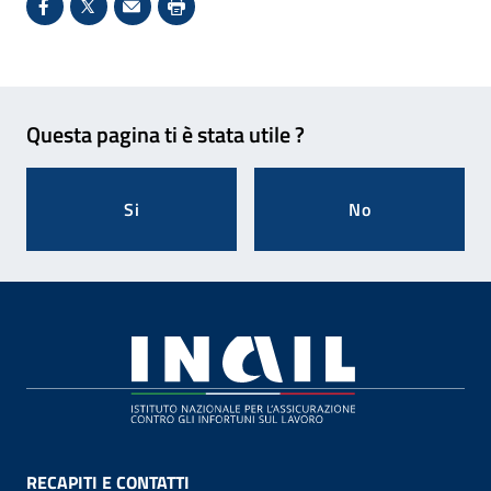
Condividi su Facebook - Sito esterno - Apertura in 
X - Sito esterno - Apertura in nuova finestra
Invio Mail: apre il programma di posta el
Stampa pagina: scelta meno ecologic
Feedback
Questa pagina ti è stata utile ?
Si
No
Footer
RECAPITI E CONTATTI