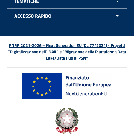
TEMATICHE
APRI 
ACCESSO RAPIDO
APRI 
PNRR 2021-2026 – Next Generation EU (DL 77/2021) - Progetti
"Digitalizzazione dell’INAIL" e "Migrazione della Piattaforma Data
Lake/Data Hub al PSN"