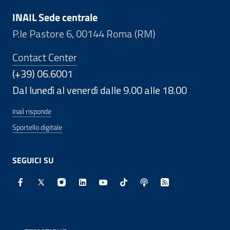
INAIL Sede centrale
P.le Pastore 6, 00144 Roma (RM)
Contact Center
(+39) 06.6001
Dal lunedì al venerdì dalle 9.00 alle 18.00
Inail risponde
Sportello digitale
SEGUICI SU
Facebook - Sito esterno - Apertura in nuova finestra
X - Sito esterno - Apertura in nuova finestra
Instagram - Sito esterno - Apertura in nuo
Linkedin - Sito esterno - Apertura in 
Youtube - Sito esterno - Apertur
TikTok - Sito esterno - Ape
Spreaker - Sito estern
Feed RSS - Apert