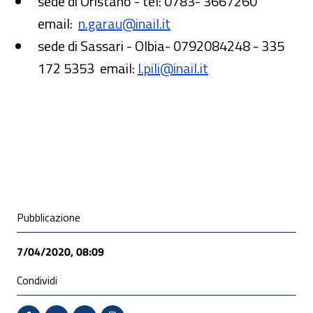
sede di Oristano - tel: 0783- 3667260
email:
n.garau@inail.it
sede di Sassari - Olbia- 0792084248 - 335
172 5353 email:
l.pili@inail.it
Condivisione social
Pubblicazione
7/04/2020, 08:09
Condividi