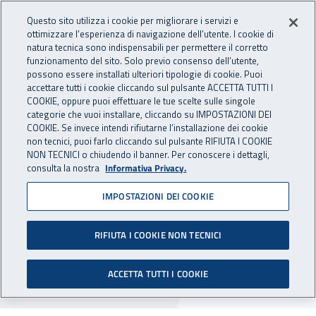
Accedi ai servizi online
For international visitors
Vai al menu principale
Vai al contenuto principale
Questo sito utilizza i cookie per migliorare i servizi e
ottimizzare l’esperienza di navigazione dell’utente. I cookie di
INAIL - Istituto Nazionale per 
natura tecnica sono indispensabili per permettere il corretto
Apri cerca
Apr
funzionamento del sito. Solo previo consenso dell’utente,
possono essere installati ulteriori tipologie di cookie. Puoi
Navigazione principale
accettare tutti i cookie cliccando sul pulsante ACCETTA TUTTI I
COOKIE, oppure puoi effettuare le tue scelte sulle singole
Navigazione - Ti trovi in:
Home
Inail comunica
Avvisi
categorie che vuoi installare, cliccando su IMPOSTAZIONI DEI
COOKIE. Se invece intendi rifiutarne l’installazione dei cookie
non tecnici, puoi farlo cliccando sul pulsante RIFIUTA I COOKIE
Dr Piemonte: rinvio seduta
NON TECNICI o chiudendo il banner. Per conoscere i dettagli,
consulta la nostra
Informativa Privacy.
pubblica
IMPOSTAZIONI DEI COOKIE
E' rinviata la seduta pubblica di estrazione dei
nominativi per l'affidamento dei lavori di
RIFIUTA I COOKIE NON TECNICI
rifacimento copertura piana della sede di Torino
ACCETTA TUTTI I COOKIE
Nord.