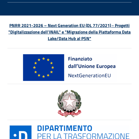
PNRR 2021-2026 – Next Generation EU (DL 77/2021) - Progetti
"Digitalizzazione dell’INAIL" e "Migrazione della Piattaforma Data
Lake/Data Hub al PSN"