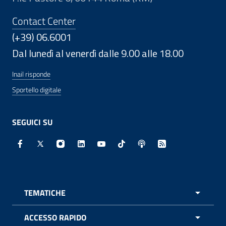
Contact Center
(+39) 06.6001
Dal lunedì al venerdì dalle 9.00 alle 18.00
Inail risponde
Sportello digitale
SEGUICI SU
Facebook - Sito esterno - Apertura in nuova finestra
X - Sito esterno - Apertura in nuova finestra
Instagram - Sito esterno - Apertura in nuo
Linkedin - Sito esterno - Apertura in 
Youtube - Sito esterno - Apertur
TikTok - Sito esterno - Ape
Spreaker - Sito estern
Feed RSS - Apert
TEMATICHE
APRI 
ACCESSO RAPIDO
APRI 