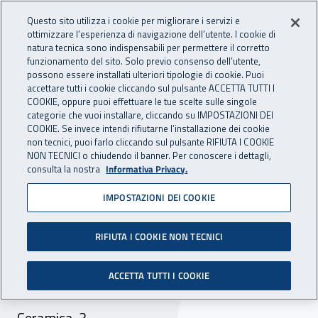
Accedi ai servizi online
For international visitors
Vai al menu principale
Vai al contenuto principale
Questo sito utilizza i cookie per migliorare i servizi e
ottimizzare l’esperienza di navigazione dell’utente. I cookie di
INAIL - Istituto Nazionale per 
natura tecnica sono indispensabili per permettere il corretto
Apri cerca
Apr
funzionamento del sito. Solo previo consenso dell’utente,
possono essere installati ulteriori tipologie di cookie. Puoi
Navigazione principale
accettare tutti i cookie cliccando sul pulsante ACCETTA TUTTI I
COOKIE, oppure puoi effettuare le tue scelte sulle singole
Navigazione - Ti trovi in:
Home
Inail comunica
Avvisi
categorie che vuoi installare, cliccando su IMPOSTAZIONI DEI
COOKIE. Se invece intendi rifiutarne l’installazione dei cookie
non tecnici, puoi farlo cliccando sul pulsante RIFIUTA I COOKIE
Dr Friuli Venezia Giulia:
NON TECNICI o chiudendo il banner. Per conoscere i dettagli,
consulta la nostra
Informativa Privacy.
chiusura temporanea degli
IMPOSTAZIONI DEI COOKIE
uffici della sede di
Pordenone
RIFIUTA I COOKIE NON TECNICI
Nella giornata del 23 aprile 2020 è chiusa la
ACCETTA TUTTI I COOKIE
sede di Pordenone ubicata in via della Vecchia
Ceramica, 3