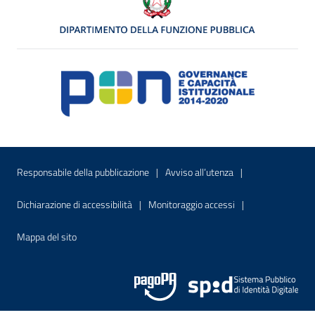
Menu di servizio
Sito interno - Apre in una nuova finestr
Sito interno - Apre
Responsabile della pubblicazione
Avviso all’utenza
Sito interno - Apre in una nuova finestra
Sito interno - Apre
Dichiarazione di accessibilità
Monitoraggio accessi
Sito interno - Apre nella stessa finestra
Mappa del sito