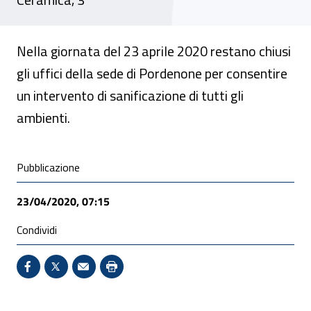
Nella giornata del 23 aprile 2020 restano chiusi
gli uffici della sede di Pordenone per consentire
un intervento di sanificazione di tutti gli
ambienti.
Condivisione social
Pubblicazione
23/04/2020, 07:15
Condividi
Condividi su Facebook - Sito esterno - Apertura in 
X - Sito esterno - Apertura in nuova finestra
Invio Mail: apre il programma di posta el
Stampa pagina: scelta meno ecologic