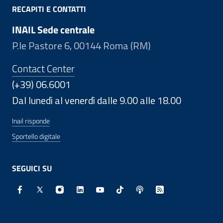
RECAPITI E CONTATTI
INAIL Sede centrale
P.le Pastore 6, 00144 Roma (RM)
Contact Center
(+39) 06.6001
Dal lunedì al venerdì dalle 9.00 alle 18.00
Inail risponde
Sportello digitale
SEGUICI SU
Facebook - Sito esterno - Apertura in nuova finestra
X - Sito esterno - Apertura in nuova finestra
Instagram - Sito esterno - Apertura in nuo
Linkedin - Sito esterno - Apertura in 
Youtube - Sito esterno - Apertur
TikTok - Sito esterno - Ape
Spreaker - Sito estern
Feed RSS - Apert