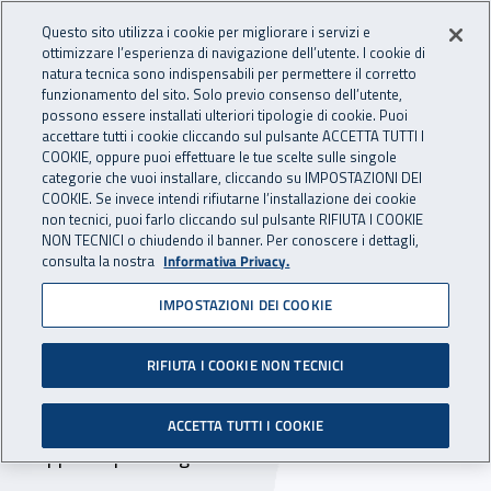
Accedi ai servizi online
For international visitors
Vai al menu principale
Vai al contenuto principale
Questo sito utilizza i cookie per migliorare i servizi e
ottimizzare l’esperienza di navigazione dell’utente. I cookie di
INAIL - Istituto Nazionale per 
natura tecnica sono indispensabili per permettere il corretto
Apri cerca
Apr
funzionamento del sito. Solo previo consenso dell’utente,
possono essere installati ulteriori tipologie di cookie. Puoi
Navigazione principale
accettare tutti i cookie cliccando sul pulsante ACCETTA TUTTI I
COOKIE, oppure puoi effettuare le tue scelte sulle singole
Navigazione - Ti trovi in:
Home
Inail comunica
Avvisi
categorie che vuoi installare, cliccando su IMPOSTAZIONI DEI
COOKIE. Se invece intendi rifiutarne l’installazione dei cookie
non tecnici, puoi farlo cliccando sul pulsante RIFIUTA I COOKIE
Dr Calabria: online il
NON TECNICI o chiudendo il banner. Per conoscere i dettagli,
consulta la nostra
Informativa Privacy.
servizio sociale e
IMPOSTAZIONI DEI COOKIE
psicologico per emergenza
Covid-19
RIFIUTA I COOKIE NON TECNICI
Disponibili i servizi telefonici e telematici di
ACCETTA TUTTI I COOKIE
supporto psicologico e consulenza sociale.