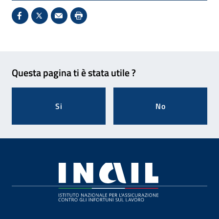
Condividi su Facebook - Sito esterno - Apertura in 
X - Sito esterno - Apertura in nuova finestra
Invio Mail: apre il programma di posta el
Stampa pagina: scelta meno ecologic
Feedback
Questa pagina ti è stata utile ?
Si
No
Footer