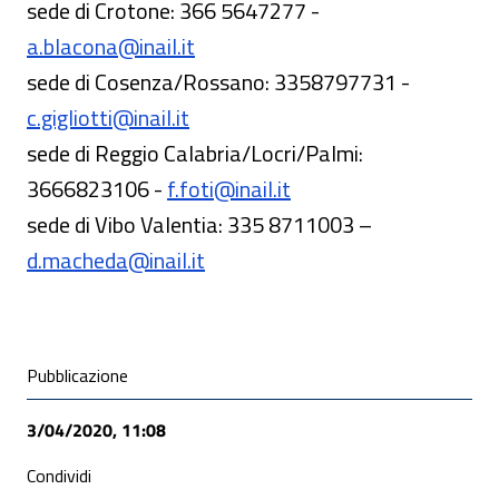
sede di Crotone: 366 5647277 -
a.blacona@inail.it
sede di Cosenza/Rossano: 3358797731 -
c.gigliotti@inail.it
sede di Reggio Calabria/Locri/Palmi:
3666823106 -
f.foti@inail.it
sede di Vibo Valentia: 335 8711003 –
d.macheda@inail.it
Condivisione social
Pubblicazione
3/04/2020, 11:08
Condividi