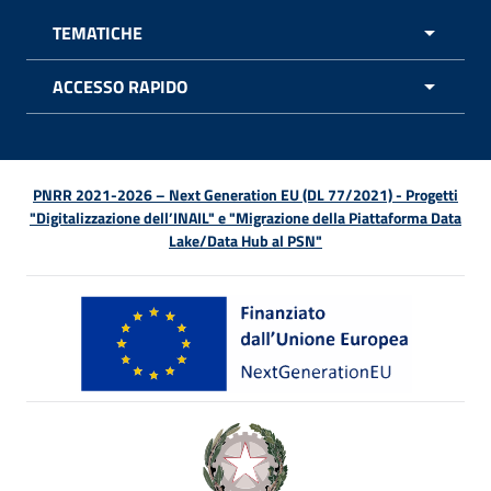
TEMATICHE
APRI 
ACCESSO RAPIDO
APRI 
PNRR 2021-2026 – Next Generation EU (DL 77/2021) - Progetti
"Digitalizzazione dell’INAIL" e "Migrazione della Piattaforma Data
Lake/Data Hub al PSN"