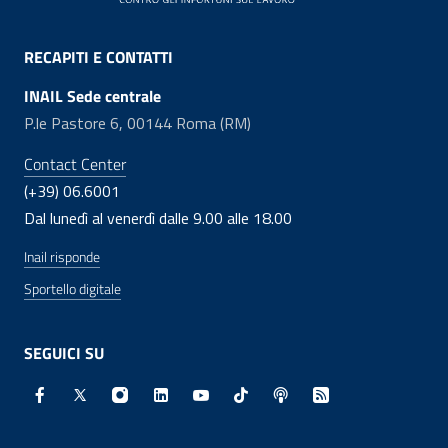
RECAPITI E CONTATTI
INAIL Sede centrale
P.le Pastore 6, 00144 Roma (RM)
Contact Center
(+39) 06.6001
Dal lunedì al venerdì dalle 9.00 alle 18.00
Inail risponde
Sportello digitale
SEGUICI SU
Facebook - Sito esterno - Apertura in nuova finestra
X - Sito esterno - Apertura in nuova finestra
Instagram - Sito esterno - Apertura in nuo
Linkedin - Sito esterno - Apertura in 
Youtube - Sito esterno - Apertur
TikTok - Sito esterno - Ape
Spreaker - Sito estern
Feed RSS - Apert