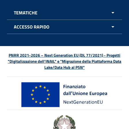
TEMATICHE
APRI 
ACCESSO RAPIDO
APRI 
PNRR 2021-2026 – Next Generation EU (DL 77/2021) - Progetti
"Digitalizzazione dell’INAIL" e "Migrazione della Piattaforma Data
Lake/Data Hub al PSN"