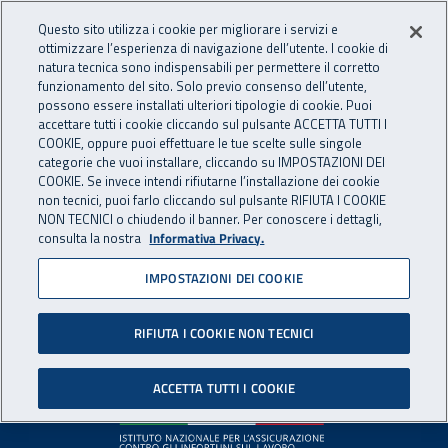
Accedi ai servizi online
For international visitors
Vai al menu principale
Vai al contenuto principale
Questo sito utilizza i cookie per migliorare i servizi e
ottimizzare l’esperienza di navigazione dell’utente. I cookie di
INAIL - Istituto Nazionale per 
natura tecnica sono indispensabili per permettere il corretto
Apri cerca
Apr
funzionamento del sito. Solo previo consenso dell’utente,
possono essere installati ulteriori tipologie di cookie. Puoi
Navigazione principale
accettare tutti i cookie cliccando sul pulsante ACCETTA TUTTI I
COOKIE, oppure puoi effettuare le tue scelte sulle singole
Pagina non disponibile
categorie che vuoi installare, cliccando su IMPOSTAZIONI DEI
COOKIE. Se invece intendi rifiutarne l’installazione dei cookie
non tecnici, puoi farlo cliccando sul pulsante RIFIUTA I COOKIE
Il contenuto non è stato trovato. Per continuare la
NON TECNICI o chiudendo il banner. Per conoscere i dettagli,
consulta la nostra
Informativa Privacy.
navigazione è possibile ritornare alla
home page
o utilizzare
il menu principale.
IMPOSTAZIONI DEI COOKIE
RIFIUTA I COOKIE NON TECNICI
Footer
ACCETTA TUTTI I COOKIE