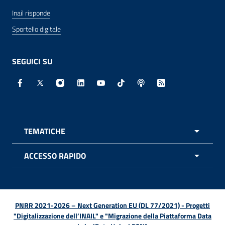
Inail risponde
Sportello digitale
SEGUICI SU
Facebook - Sito esterno - Apertura in nuova finestra
X - Sito esterno - Apertura in nuova finestra
Instagram - Sito esterno - Apertura in nuo
Linkedin - Sito esterno - Apertura in 
Youtube - Sito esterno - Apertur
TikTok - Sito esterno - Ape
Spreaker - Sito estern
Feed RSS - Apert
TEMATICHE
APRI 
ACCESSO RAPIDO
APRI 
PNRR 2021-2026 – Next Generation EU (DL 77/2021) - Progetti
"Digitalizzazione dell’INAIL" e "Migrazione della Piattaforma Data