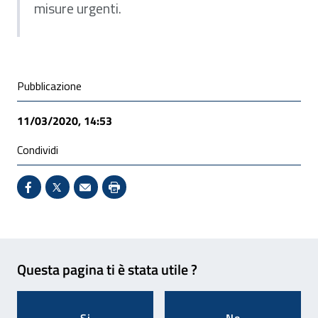
misure urgenti.
Condivisione social
Pubblicazione
11/03/2020, 14:53
Condividi
Condividi su Facebook - Sito esterno - Apertura in 
X - Sito esterno - Apertura in nuova finestra
Invio Mail: apre il programma di posta el
Stampa pagina: scelta meno ecologic
Feedback
Questa pagina ti è stata utile ?