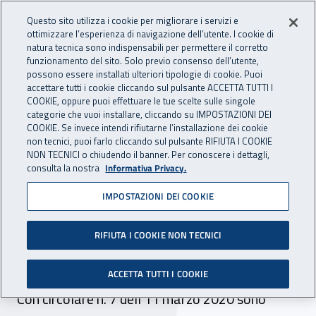
Accedi ai servizi online
For international visitors
Vai al menu principale
Vai al contenuto principale
Questo sito utilizza i cookie per migliorare i servizi e
ottimizzare l’esperienza di navigazione dell’utente. I cookie di
INAIL - Istituto Nazionale per 
natura tecnica sono indispensabili per permettere il corretto
Apri cerca
Apr
funzionamento del sito. Solo previo consenso dell’utente,
possono essere installati ulteriori tipologie di cookie. Puoi
Navigazione principale
accettare tutti i cookie cliccando sul pulsante ACCETTA TUTTI I
COOKIE, oppure puoi effettuare le tue scelte sulle singole
Navigazione - Ti trovi in:
Home
Inail comunica
Avvisi
categorie che vuoi installare, cliccando su IMPOSTAZIONI DEI
COOKIE. Se invece intendi rifiutarne l’installazione dei cookie
non tecnici, puoi farlo cliccando sul pulsante RIFIUTA I COOKIE
Sospensione dal 23
NON TECNICI o chiudendo il banner. Per conoscere i dettagli,
consulta la nostra
Informativa Privacy.
febbraio al 30 aprile 2020
IMPOSTAZIONI DEI COOKIE
degli adempimenti e dei
versamenti dei premi e
RIFIUTA I COOKIE NON TECNICI
altre misure urgenti
ACCETTA TUTTI I COOKIE
Con circolare n. 7 dell’11 marzo 2020 sono