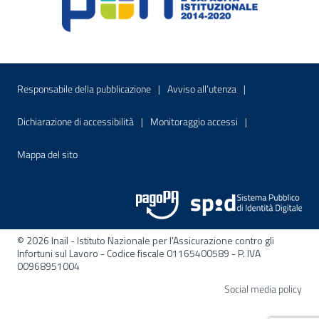
Menu di servizio
Sito interno - Apre in una nuova finestr
Sito interno - Apre
Responsabile della pubblicazione
Avviso all’utenza
Sito interno - Apre in una nuova finestra
Sito interno - Apre
Dichiarazione di accessibilità
Monitoraggio accessi
Sito interno - Apre nella stessa finestra
Mappa del sito
© 2026 Inail - Istituto Nazionale per l'Assicurazione contro gli
Infortuni sul Lavoro - Codice fiscale 01165400589 - P. IVA
00968951004
Apre
Social media policy