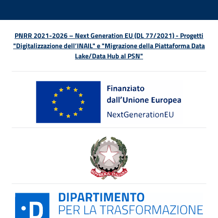
PNRR 2021-2026 – Next Generation EU (DL 77/2021) - Progetti
"Digitalizzazione dell’INAIL" e "Migrazione della Piattaforma Data
Lake/Data Hub al PSN"