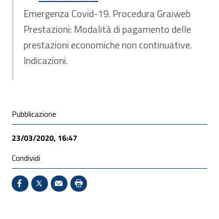
Emergenza Covid-19. Procedura Graiweb
Prestazioni: Modalità di pagamento delle
prestazioni economiche non continuative.
Indicazioni.
Condivisione social
Pubblicazione
23/03/2020, 16:47
Condividi
Condividi su Facebook - Sito esterno - Apertura in 
X - Sito esterno - Apertura in nuova finestra
Invio Mail: apre il programma di posta el
Stampa pagina: scelta meno ecologic