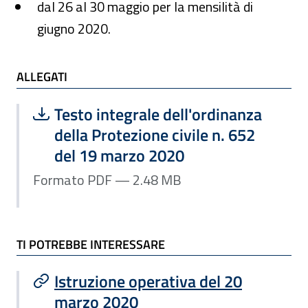
dal 26 al 30 maggio per la mensilità di
giugno 2020.
ALLEGATI e TI POTREBBE INTERESSARE
ALLEGATI
Scarica file:
Formato PDF — Dimensione 2.48 MB
Testo integrale dell'ordinanza
della Protezione civile n. 652
del 19 marzo 2020
Formato PDF — 2.48 MB
TI POTREBBE INTERESSARE
Istruzione operativa del 20
marzo 2020