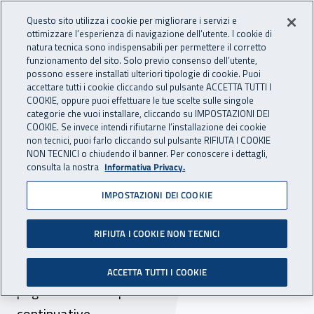
Accedi ai servizi online
For international visitors
Vai al menu principale
Vai al contenuto principale
Questo sito utilizza i cookie per migliorare i servizi e
ottimizzare l’esperienza di navigazione dell’utente. I cookie di
INAIL - Istituto Nazionale per 
natura tecnica sono indispensabili per permettere il corretto
Apri cerca
Apr
funzionamento del sito. Solo previo consenso dell’utente,
possono essere installati ulteriori tipologie di cookie. Puoi
Navigazione principale
accettare tutti i cookie cliccando sul pulsante ACCETTA TUTTI I
COOKIE, oppure puoi effettuare le tue scelte sulle singole
Navigazione - Ti trovi in:
Home
Inail comunica
Avvisi
categorie che vuoi installare, cliccando su IMPOSTAZIONI DEI
COOKIE. Se invece intendi rifiutarne l’installazione dei cookie
non tecnici, puoi farlo cliccando sul pulsante RIFIUTA I COOKIE
Emergenza Covid-19.
NON TECNICI o chiudendo il banner. Per conoscere i dettagli,
consulta la nostra
Informativa Privacy.
Prestazioni economiche
IMPOSTAZIONI DEI COOKIE
non continuative: modalità
di pagamento
RIFIUTA I COOKIE NON TECNICI
Fornite le istruzioni per le modalità di
ACCETTA TUTTI I COOKIE
pagamento delle prestazioni economiche non
continuative.