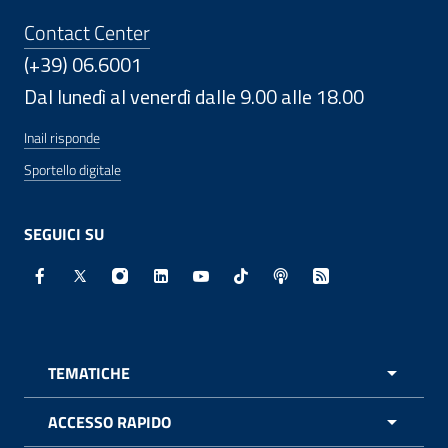
Contact Center
(+39) 06.6001
Dal lunedì al venerdì dalle 9.00 alle 18.00
Inail risponde
Sportello digitale
SEGUICI SU
Facebook - Sito esterno - Apertura in nuova finestra
X - Sito esterno - Apertura in nuova finestra
Instagram - Sito esterno - Apertura in nuo
Linkedin - Sito esterno - Apertura in 
Youtube - Sito esterno - Apertur
TikTok - Sito esterno - Ape
Spreaker - Sito estern
Feed RSS - Apert
TEMATICHE
APRI 
ACCESSO RAPIDO
APRI 