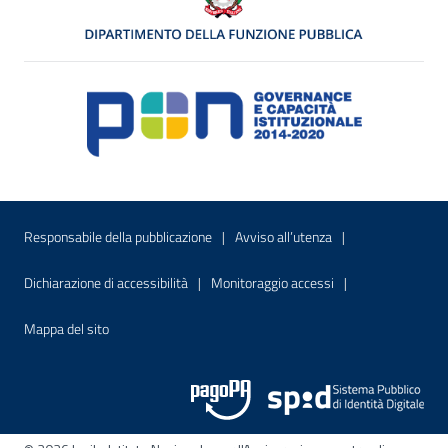
Menu di servizio
Sito interno - Apre in una nuova finestr
Sito interno - Apre
Responsabile della pubblicazione
Avviso all’utenza
Sito interno - Apre in una nuova finestra
Sito interno - Apre
Dichiarazione di accessibilità
Monitoraggio accessi
Sito interno - Apre nella stessa finestra
Mappa del sito