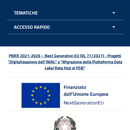
TEMATICHE
APRI 
ACCESSO RAPIDO
APRI 
PNRR 2021-2026 – Next Generation EU (DL 77/2021) - Progetti
"Digitalizzazione dell’INAIL" e "Migrazione della Piattaforma Data
Lake/Data Hub al PSN"