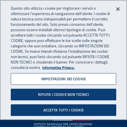
Accedi ai servizi online
For international visitors
Vai al menu principale
Vai al contenuto principale
Questo sito utilizza i cookie per migliorare i servizi e
ottimizzare l’esperienza di navigazione dell’utente. I cookie di
INAIL - Istituto Nazionale per 
natura tecnica sono indispensabili per permettere il corretto
Apri cerca
Apr
funzionamento del sito. Solo previo consenso dell’utente,
possono essere installati ulteriori tipologie di cookie. Puoi
Navigazione principale
accettare tutti i cookie cliccando sul pulsante ACCETTA TUTTI I
COOKIE, oppure puoi effettuare le tue scelte sulle singole
Pagina non disponibile
categorie che vuoi installare, cliccando su IMPOSTAZIONI DEI
COOKIE. Se invece intendi rifiutarne l’installazione dei cookie
non tecnici, puoi farlo cliccando sul pulsante RIFIUTA I COOKIE
Il contenuto non è stato trovato. Per continuare la
NON TECNICI o chiudendo il banner. Per conoscere i dettagli,
consulta la nostra
Informativa Privacy.
navigazione è possibile ritornare alla
home page
o utilizzare
il menu principale.
IMPOSTAZIONI DEI COOKIE
RIFIUTA I COOKIE NON TECNICI
Footer
ACCETTA TUTTI I COOKIE