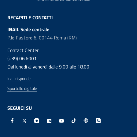
RECAPITI E CONTATTI
INAIL Sede centrale
P.le Pastore 6, 00144 Roma (RM)
Contact Center
(+39) 06.6001
Dal lunedì al venerdì dalle 9.00 alle 18.00
Inail risponde
Sportello digitale
SEGUICI SU
Facebook - Sito esterno - Apertura in nuova finestra
X - Sito esterno - Apertura in nuova finestra
Instagram - Sito esterno - Apertura in nuo
Linkedin - Sito esterno - Apertura in 
Youtube - Sito esterno - Apertur
TikTok - Sito esterno - Ape
Spreaker - Sito estern
Feed RSS - Apert