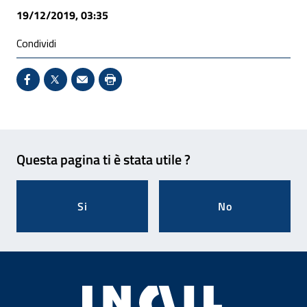
19/12/2019, 03:35
Condividi
Condividi su Facebook - Sito esterno - Apertura in 
X - Sito esterno - Apertura in nuova finestra
Invio Mail: apre il programma di posta el
Stampa pagina: scelta meno ecologic
Feedback
Questa pagina ti è stata utile ?
Si
No
Footer