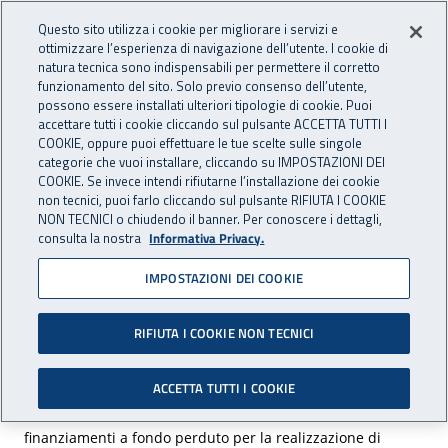
Accedi ai servizi online
For international visitors
Vai al menu principale
Vai al contenuto principale
Questo sito utilizza i cookie per migliorare i servizi e
ottimizzare l’esperienza di navigazione dell’utente. I cookie di
INAIL - Istituto Nazionale per 
natura tecnica sono indispensabili per permettere il corretto
Apri cerca
Apr
funzionamento del sito. Solo previo consenso dell’utente,
possono essere installati ulteriori tipologie di cookie. Puoi
Navigazione principale
accettare tutti i cookie cliccando sul pulsante ACCETTA TUTTI I
COOKIE, oppure puoi effettuare le tue scelte sulle singole
Navigazione - Ti trovi in:
Home
Inail comunica
Avvisi
categorie che vuoi installare, cliccando su IMPOSTAZIONI DEI
COOKIE. Se invece intendi rifiutarne l’installazione dei cookie
non tecnici, puoi farlo cliccando sul pulsante RIFIUTA I COOKIE
Pubblicato il Bando Isi 2019
NON TECNICI o chiudendo il banner. Per conoscere i dettagli,
consulta la nostra
Informativa Privacy.
È stato pubblicato in Gazzetta ufficiale
IMPOSTAZIONI DEI COOKIE
l'estratto dell'avviso pubblico per il bando Isi
2019.
RIFIUTA I COOKIE NON TECNICI
ACCETTA TUTTI I COOKIE
L'Inail mette a disposizione 251.226.450 euro in
finanziamenti a fondo perduto per la realizzazione di