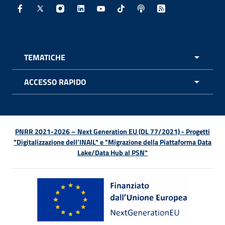
Facebook - Sito esterno - Apertura in nuova finestra
X - Sito esterno - Apertura in nuova finestra
Instagram - Sito esterno - Apertura in nuo
Linkedin - Sito esterno - Apertura in 
Youtube - Sito esterno - Apertur
TikTok - Sito esterno - Ape
Spreaker - Sito estern
Feed RSS - Apert
TEMATICHE
APRI 
ACCESSO RAPIDO
APRI 
PNRR 2021-2026 – Next Generation EU (DL 77/2021) - Progetti
"Digitalizzazione dell’INAIL" e "Migrazione della Piattaforma Data
Lake/Data Hub al PSN"