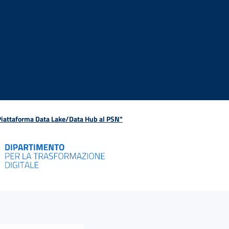
 Piattaforma Data Lake/Data Hub al PSN"