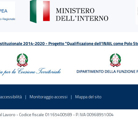
tituzionale 2014-2020 - Progetto "Qualificazione dell'INAIL come Polo St
a
 in una nuova finestra
Sito interno - Apre in una nuova finestra
Sito interno - Apre in una nuova fines
Sito interno - Apre 
accessibilità
Monitoraggio accessi
Mappa del sito
ni sul Lavoro - Codice fiscale 01165400589 - P. IVA 00968951004