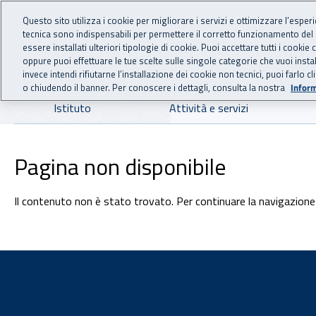
For international visitors
Vai al menu principale
Vai al contenuto principale
Questo sito utilizza i cookie per migliorare i servizi e ottimizzare l’esper
tecnica sono indispensabili per permettere il corretto funzionamento del
INAIL - Istituto Nazionale
essere installati ulteriori tipologie di cookie. Puoi accettare tutti i cook
oppure puoi effettuare le tue scelte sulle singole categorie che vuoi ins
invece intendi rifiutarne l’installazione dei cookie non tecnici, puoi farl
o chiudendo il banner. Per conoscere i dettagli, consulta la nostra
Inform
Navigazione principale
Istituto
Attività e servizi
Pagina non disponibile
Il contenuto non è stato trovato. Per continuare la navigazione 
Footer