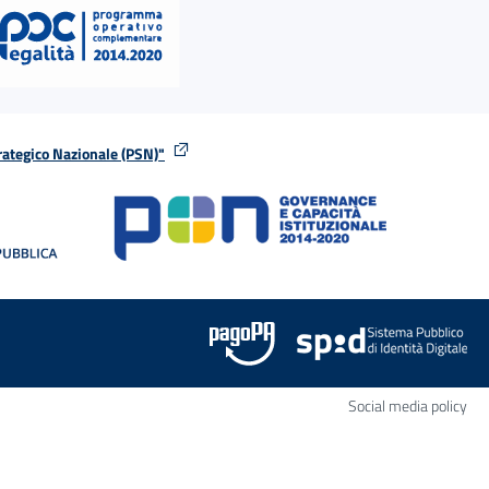
rategico Nazionale (PSN)"
tra
nella stessa finestra
Apr
Social media policy