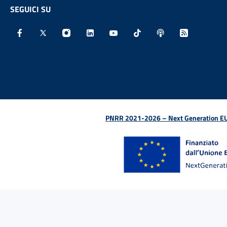
SEGUICI SU
Facebook - Sito esterno - Apertura in nuova finestra
X - Sito esterno - Apertura in nuova finestra
Instagram - Sito esterno - Apertura in nu
Linkedin - Sito esterno - Apertura 
Youtube - Sito esterno - Aper
TikTok - Sito esterno -
Spreaker - Sito e
Feed RSS - 
PNRR 2021-2026 – Next Generation EU (D