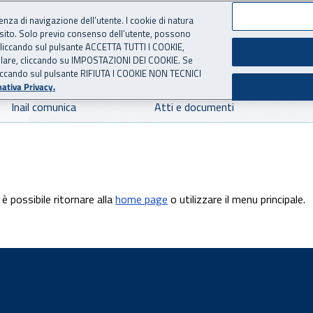
ienza di navigazione dell’utente. I cookie di natura
 sito. Solo previo consenso dell’utente, possono
 per l'Assicurazione contro 
ie cliccando sul pulsante ACCETTA TUTTI I COOKIE,
tallare, cliccando su IMPOSTAZIONI DEI COOKIE. Se
o cliccando sul pulsante RIFIUTA I COOKIE NON TECNICI
ativa Privacy.
Inail comunica
Atti e documenti
è possibile ritornare alla
home page
o utilizzare il menu principale.