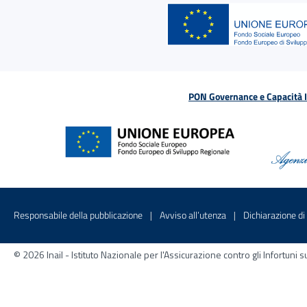
PON Governance e Capacità Is
Menu di servizio
Sito interno - Apre in una nuova finestr
Sito interno - Apre
Responsabile della pubblicazione
Avviso all’utenza
Dichiarazione di 
© 2026 Inail - Istituto Nazionale per l'Assicurazione contro gli Infortu