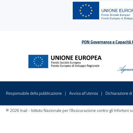
PON Governance e Capacità Is
Menu di servizio
Sito interno - Apre in una nuova finestr
Sito interno - Apre
Responsabile della pubblicazione
Avviso all’utenza
Dichiarazione di 
© 2026 Inail - Istituto Nazionale per l'Assicurazione contro gli Infortu