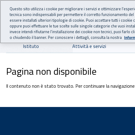
For international visitors
Vai al menu principale
Vai al contenuto principale
Questo sito utilizza i cookie per migliorare i servizi e ottimizzare l’esper
tecnica sono indispensabili per permettere il corretto funzionamento del
INAIL - Istituto Nazionale
essere installati ulteriori tipologie di cookie. Puoi accettare tutti i cook
oppure puoi effettuare le tue scelte sulle singole categorie che vuoi ins
invece intendi rifiutarne l’installazione dei cookie non tecnici, puoi farl
o chiudendo il banner. Per conoscere i dettagli, consulta la nostra
Inform
Navigazione principale
Istituto
Attività e servizi
Pagina non disponibile
Il contenuto non è stato trovato. Per continuare la navigazione 
Footer