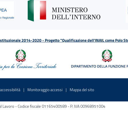
tituzionale 2014-2020 - Progetto "Qualificazione dell'INAIL come Polo St
a
 in una nuova finestra
Sito interno - Apre in una nuova finestra
Sito interno - Apre in una nuova fines
Sito interno - Apre 
accessibilità
Monitoraggio accessi
Mappa del sito
ni sul Lavoro - Codice fiscale 01165400589 - P. IVA 00968951004