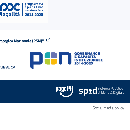
rategico Nazionale (PSN)"
tra
nella stessa finestra
Apr
Social media policy