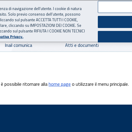
ienza di navigazione dell’utente. I cookie di natura
 sito. Solo previo consenso dell’utente, possono
 per l'Assicurazione contro 
ie cliccando sul pulsante ACCETTA TUTTI I COOKIE,
tallare, cliccando su IMPOSTAZIONI DEI COOKIE. Se
o cliccando sul pulsante RIFIUTA I COOKIE NON TECNICI
ativa Privacy.
Inail comunica
Atti e documenti
è possibile ritornare alla
home page
o utilizzare il menu principale.