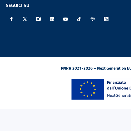
SEGUICI SU
Facebook - Sito esterno - Apertura in nuova finestra
X - Sito esterno - Apertura in nuova finestra
Instagram - Sito esterno - Apertura in nu
Linkedin - Sito esterno - Apertura 
Youtube - Sito esterno - Aper
TikTok - Sito esterno -
Spreaker - Sito e
Feed RSS - 
PNRR 2021-2026 – Next Generation EU (D