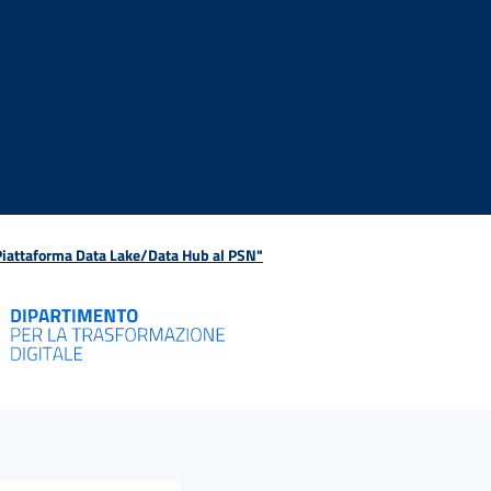
 Piattaforma Data Lake/Data Hub al PSN"