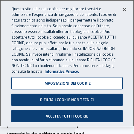
Accedi ai servizi online
For international visitors
Vai al menu principale
Vai al contenuto principale
Questo sito utilizza i cookie per migliorare i servizi e
ottimizzare l’esperienza di navigazione dell’utente. I cookie di
INAIL - Istituto Nazionale per 
natura tecnica sono indispensabili per permettere il corretto
Apri cerca
Apr
funzionamento del sito. Solo previo consenso dell’utente,
possono essere installati ulteriori tipologie di cookie. Puoi
Navigazione principale
accettare tutti i cookie cliccando sul pulsante ACCETTA TUTTI I
COOKIE, oppure puoi effettuare le tue scelte sulle singole
Navigazione - Ti trovi in:
Home
Inail comunica
Avvisi
categorie che vuoi installare, cliccando su IMPOSTAZIONI DEI
COOKIE. Se invece intendi rifiutarne l’installazione dei cookie
non tecnici, puoi farlo cliccando sul pulsante RIFIUTA I COOKIE
Dr Emilia Romagna:
NON TECNICI o chiudendo il banner. Per conoscere i dettagli,
consulta la nostra
Informativa Privacy.
indagine di mercato per
IMPOSTAZIONI DEI COOKIE
acquisto immobile per sede
Inail Reggio Emilia
RIFIUTA I COOKIE NON TECNICI
Scade il 28 febbraio 2020 il termine per per la
ACCETTA TUTTI I COOKIE
presentazione delle offerte per la ricerca di un
immobile da adibire a sede Inail.