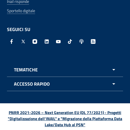
Inail risponde
Sportello digitale
SEGUICI SU
Facebook - Sito esterno - Apertura in nuova finestra
X - Sito esterno - Apertura in nuova finestra
Instagram - Sito esterno - Apertura in nuo
Linkedin - Sito esterno - Apertura in 
Youtube - Sito esterno - Apertur
TikTok - Sito esterno - Ape
Spreaker - Sito estern
Feed RSS - Apert
TEMATICHE
APRI 
ACCESSO RAPIDO
APRI 
PNRR 2021-2026 – Next Generation EU (DL 77/2021) - Progetti
"Digitalizzazione dell’INAIL" e "Migrazione della Piattaforma Data
Lake/Data Hub al PSN"