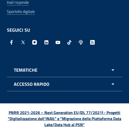
Inail risponde
Sportello digitale
SEGUICI SU
Facebook - Sito esterno - Apertura in nuova finestra
X - Sito esterno - Apertura in nuova finestra
Instagram - Sito esterno - Apertura in nuo
Linkedin - Sito esterno - Apertura in 
Youtube - Sito esterno - Apertur
TikTok - Sito esterno - Ape
Spreaker - Sito estern
Feed RSS - Apert
TEMATICHE
APRI 
ACCESSO RAPIDO
APRI 
PNRR 2021-2026 – Next Generation EU (DL 77/2021) - Progetti
"Digitalizzazione dell’INAIL" e "Migrazione della Piattaforma Data
Lake/Data Hub al PSN"