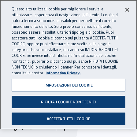
Accedi ai servizi online
For international visitors
Vai al menu principale
Vai al contenuto principale
Questo sito utilizza i cookie per migliorare i servizi e
ottimizzare l’esperienza di navigazione dell’utente. I cookie di
INAIL - Istituto Nazionale per 
natura tecnica sono indispensabili per permettere il corretto
Apri cerca
Apr
funzionamento del sito. Solo previo consenso dell’utente,
possono essere installati ulteriori tipologie di cookie. Puoi
Navigazione principale
accettare tutti i cookie cliccando sul pulsante ACCETTA TUTTI I
COOKIE, oppure puoi effettuare le tue scelte sulle singole
Navigazione - Ti trovi in:
Home
Inail comunica
Avvisi
categorie che vuoi installare, cliccando su IMPOSTAZIONI DEI
COOKIE. Se invece intendi rifiutarne l’installazione dei cookie
non tecnici, puoi farlo cliccando sul pulsante RIFIUTA I COOKIE
Direzione territoriale
NON TECNICI o chiudendo il banner. Per conoscere i dettagli,
consulta la nostra
Informativa Privacy.
Perugia - Terni: chiusura
IMPOSTAZIONI DEI COOKIE
agenzia Castiglione del
Lago
RIFIUTA I COOKIE NON TECNICI
Dal 1° gennaio 2020 l'agenzia di Castiglione del
ACCETTA TUTTI I COOKIE
Lago (PG) cessa la propria attività.