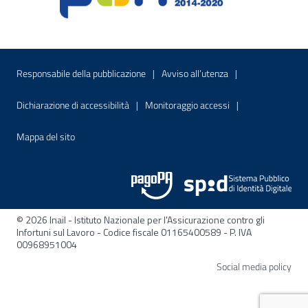
Menu di servizio
Sito interno - Apre in una nuova finestr
Sito interno - Apre
Responsabile della pubblicazione
Avviso all’utenza
Sito interno - Apre in una nuova finestra
Sito interno - Apre
Dichiarazione di accessibilità
Monitoraggio accessi
Sito interno - Apre nella stessa finestra
Mappa del sito
© 2026 Inail - Istituto Nazionale per l'Assicurazione contro gli
Infortuni sul Lavoro - Codice fiscale 01165400589 - P. IVA
00968951004
Apre
Social media policy