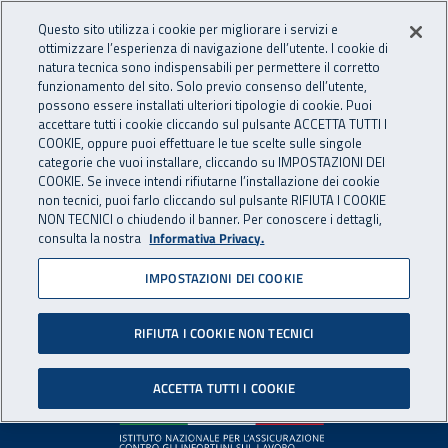
Accedi ai servizi online
For international visitors
Vai al menu principale
Vai al contenuto principale
Questo sito utilizza i cookie per migliorare i servizi e
ottimizzare l’esperienza di navigazione dell’utente. I cookie di
INAIL - Istituto Nazionale per 
natura tecnica sono indispensabili per permettere il corretto
Apri cerca
Apr
funzionamento del sito. Solo previo consenso dell’utente,
possono essere installati ulteriori tipologie di cookie. Puoi
Navigazione principale
accettare tutti i cookie cliccando sul pulsante ACCETTA TUTTI I
COOKIE, oppure puoi effettuare le tue scelte sulle singole
Pagina non disponibile
categorie che vuoi installare, cliccando su IMPOSTAZIONI DEI
COOKIE. Se invece intendi rifiutarne l’installazione dei cookie
non tecnici, puoi farlo cliccando sul pulsante RIFIUTA I COOKIE
Il contenuto non è stato trovato. Per continuare la
NON TECNICI o chiudendo il banner. Per conoscere i dettagli,
consulta la nostra
Informativa Privacy.
navigazione è possibile ritornare alla
home page
o utilizzare
il menu principale.
IMPOSTAZIONI DEI COOKIE
RIFIUTA I COOKIE NON TECNICI
Footer
ACCETTA TUTTI I COOKIE