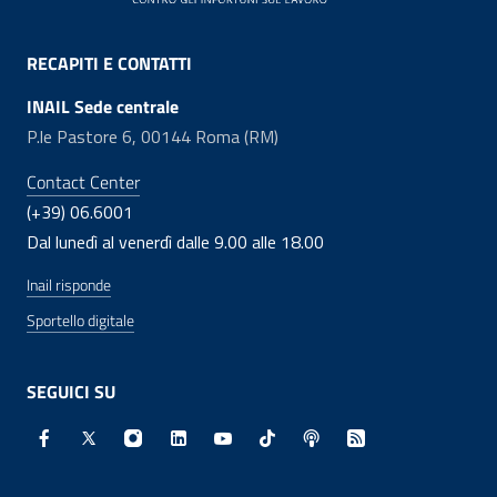
RECAPITI E CONTATTI
INAIL Sede centrale
P.le Pastore 6, 00144 Roma (RM)
Contact Center
(+39) 06.6001
Dal lunedì al venerdì dalle 9.00 alle 18.00
Inail risponde
Sportello digitale
SEGUICI SU
Facebook - Sito esterno - Apertura in nuova finestra
X - Sito esterno - Apertura in nuova finestra
Instagram - Sito esterno - Apertura in nuo
Linkedin - Sito esterno - Apertura in 
Youtube - Sito esterno - Apertur
TikTok - Sito esterno - Ape
Spreaker - Sito estern
Feed RSS - Apert