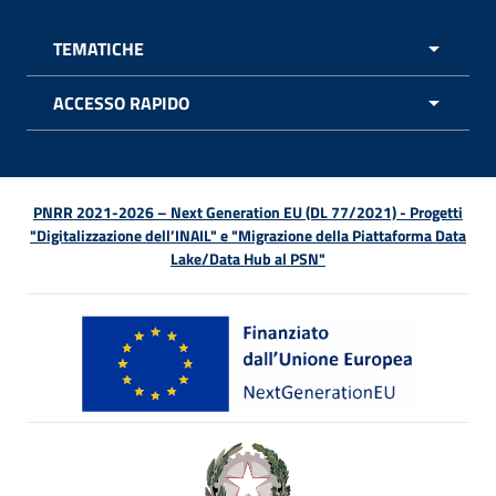
TEMATICHE
APRI 
ACCESSO RAPIDO
APRI 
PNRR 2021-2026 – Next Generation EU (DL 77/2021) - Progetti
"Digitalizzazione dell’INAIL" e "Migrazione della Piattaforma Data
Lake/Data Hub al PSN"