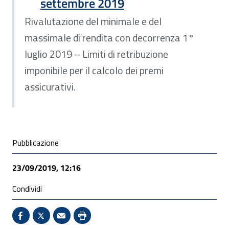
settembre 2019
Rivalutazione del minimale e del
massimale di rendita con decorrenza 1°
luglio 2019 – Limiti di retribuzione
imponibile per il calcolo dei premi
assicurativi.
Condivisione social
Pubblicazione
23/09/2019, 12:16
Condividi
Condividi su Facebook - Sito esterno - Apertura in 
X - Sito esterno - Apertura in nuova finestra
Invio Mail: apre il programma di posta el
Stampa pagina: scelta meno ecologic