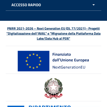
ACCESSO RAPIDO
APRI 
PNRR 2021-2026 – Next Generation EU (DL 77/2021) - Progetti
"Digitalizzazione dell’INAIL" e "Migrazione della Piattaforma Data
Lake/Data Hub al PSN"