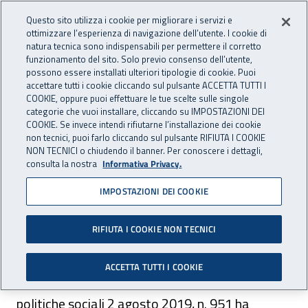
Accedi ai servizi online
For international visitors
Vai al menu principale
Vai al contenuto principale
Questo sito utilizza i cookie per migliorare i servizi e
ottimizzare l’esperienza di navigazione dell’utente. I cookie di
INAIL - Istituto Nazionale per 
natura tecnica sono indispensabili per permettere il corretto
Apri cerca
Apr
funzionamento del sito. Solo previo consenso dell’utente,
possono essere installati ulteriori tipologie di cookie. Puoi
Navigazione principale
accettare tutti i cookie cliccando sul pulsante ACCETTA TUTTI I
COOKIE, oppure puoi effettuare le tue scelte sulle singole
Navigazione - Ti trovi in:
Home
Inail comunica
Avvisi
categorie che vuoi installare, cliccando su IMPOSTAZIONI DEI
COOKIE. Se invece intendi rifiutarne l’installazione dei cookie
non tecnici, puoi farlo cliccando sul pulsante RIFIUTA I COOKIE
Calcolo dei premi
NON TECNICI o chiudendo il banner. Per conoscere i dettagli,
consulta la nostra
Informativa Privacy.
assicurativi per l’anno 2019
IMPOSTAZIONI DEI COOKIE
Aggiornati i limiti minimi di retribuzione
imponibile per il calcolo dei premi assicurativi.
RIFIUTA I COOKIE NON TECNICI
ACCETTA TUTTI I COOKIE
Il decreto del Ministro del lavoro e delle
politiche sociali 2 agosto 2019, n. 951 ha