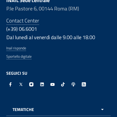
INAIL Sede centrale
P.le Pastore 6, 00144 Roma (RM)
Contact Center
(+39) 06.6001
Dal lunedì al venerdì dalle 9.00 alle 18.00
Inail risponde
Sportello digitale
SEGUICI SU
Facebook - Sito esterno - Apertura in nuova finestra
X - Sito esterno - Apertura in nuova finestra
Instagram - Sito esterno - Apertura in nuo
Linkedin - Sito esterno - Apertura in 
Youtube - Sito esterno - Apertur
TikTok - Sito esterno - Ape
Spreaker - Sito estern
Feed RSS - Apert
TEMATICHE
APRI 