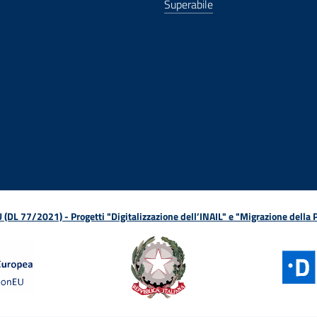
Superabile
ova finestra
in nuova finestra
tura in nuova finestra
 Apertura in nuova finestra
sterno - Apertura in nuova finestra
Apertura nella stessa finestra
L 77/2021) - Progetti "Digitalizzazione dell’INAIL" e "Migrazione della