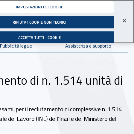
Accedi ai servizi online
IMPOSTAZIONI DEI COOKIE
gli Infortuni sul Lavoro
RIFIUTA I COOKIE NON TECNICI
Facebook - Sito esterno - Apertura in nuova finestra
X - Sito esterno - Apertura in nuova finestra
Instagram - Sito esterno - Apertura in 
Linkedin - Sito esterno - Apertur
Youtube - Sito esterno - A
Tiktok - Sito estern
Spreaker - Si
Feed R
in:
tutto INAIL.it
Avvia r
ACCETTA TUTTI I COOKIE
Dove cercare:
Pubblicità legale
Assistenza e supporto
mento di n. 1.514 unità di
 esami, per il reclutamento di complessive n. 1.514
e del Lavoro (INL) dell’Inail e del Ministero del