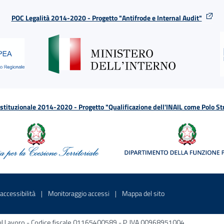
POC Legalità 2014-2020 - Progetto "Antifrode e Internal Audit"
tituzionale 2014-2020 - Progetto "Qualificazione dell'INAIL come Polo St
a
 in una nuova finestra
Sito interno - Apre in una nuova finestra
Sito interno - Apre in una nuova fines
Sito interno - Apre 
accessibilità
Monitoraggio accessi
Mappa del sito
ni sul Lavoro - Codice fiscale 01165400589 - P. IVA 00968951004