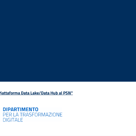
 Piattaforma Data Lake/Data Hub al PSN"