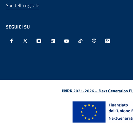
Sportello digitale
SEGUICI SU
Facebook - Sito esterno - Apertura in nuova finestra
X - Sito esterno - Apertura in nuova finestra
Instagram - Sito esterno - Apertura in nu
Linkedin - Sito esterno - Apertura 
Youtube - Sito esterno - Aper
TikTok - Sito esterno -
Spreaker - Sito e
Feed RSS - 
PNRR 2021-2026 – Next Generation EU (D