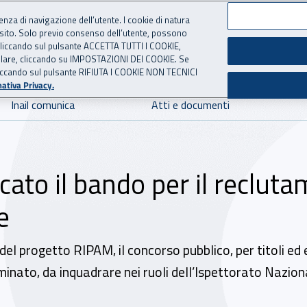
ienza di navigazione dell’utente. I cookie di natura
 sito. Solo previo consenso dell’utente, possono
 per l'Assicurazione contro 
ie cliccando sul pulsante ACCETTA TUTTI I COOKIE,
tallare, cliccando su IMPOSTAZIONI DEI COOKIE. Se
o cliccando sul pulsante RIFIUTA I COOKIE NON TECNICI
ativa Privacy.
Inail comunica
Atti e documenti
ato il bando per il recluta
e
del progetto RIPAM, il concorso pubblico, per titoli ed
inato, da inquadrare nei ruoli dell’Ispettorato Nazional