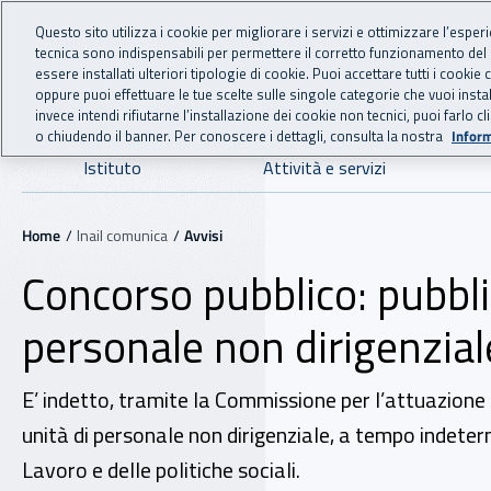
For international visitors
Vai al menu principale
Vai al contenuto principale
Questo sito utilizza i cookie per migliorare i servizi e ottimizzare l’esper
tecnica sono indispensabili per permettere il corretto funzionamento del
INAIL - Istituto Nazionale
essere installati ulteriori tipologie di cookie. Puoi accettare tutti i cook
oppure puoi effettuare le tue scelte sulle singole categorie che vuoi ins
invece intendi rifiutarne l’installazione dei cookie non tecnici, puoi farl
o chiudendo il banner. Per conoscere i dettagli, consulta la nostra
Inform
Navigazione principale
Istituto
Attività e servizi
Navigazione - Ti trovi in:
Home
Inail comunica
Avvisi
Concorso pubblico: pubblic
personale non dirigenzial
E’ indetto, tramite la Commissione per l’attuazione 
unità di personale non dirigenziale, a tempo indeterm
Lavoro e delle politiche sociali.