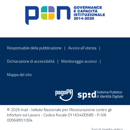
Menu di servizio
Sito interno - Apre in una nuova finestr
Sito interno - Apre
Responsabile della pubblicazione
Avviso all’utenza
Sito interno - Apre in una nuova finestra
Sito interno - Apre
Dichiarazione di accessibilità
Monitoraggio accessi
Sito interno - Apre nella stessa finestra
Mappa del sito
© 2026 Inail - Istituto Nazionale per l'Assicurazione contro gli
Infortuni sul Lavoro - Codice fiscale 01165400589 - P. IVA
00968951004
Apre
Social media policy