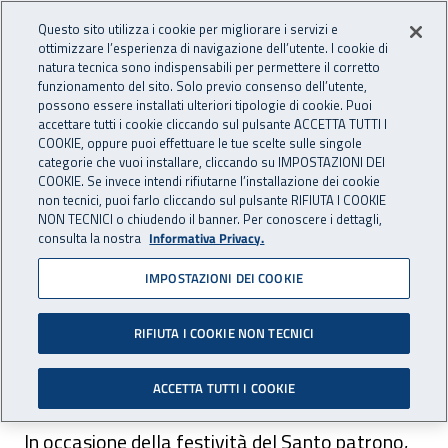
Accedi ai servizi online
For international visitors
Vai al menu principale
Vai al contenuto principale
Questo sito utilizza i cookie per migliorare i servizi e
ottimizzare l’esperienza di navigazione dell’utente. I cookie di
INAIL - Istituto Nazionale per 
natura tecnica sono indispensabili per permettere il corretto
Apri cerca
Apr
funzionamento del sito. Solo previo consenso dell’utente,
possono essere installati ulteriori tipologie di cookie. Puoi
Navigazione principale
accettare tutti i cookie cliccando sul pulsante ACCETTA TUTTI I
COOKIE, oppure puoi effettuare le tue scelte sulle singole
Navigazione - Ti trovi in:
Home
Inail comunica
Avvisi
categorie che vuoi installare, cliccando su IMPOSTAZIONI DEI
COOKIE. Se invece intendi rifiutarne l’installazione dei cookie
non tecnici, puoi farlo cliccando sul pulsante RIFIUTA I COOKIE
Sede di Chiavari: chiusura
NON TECNICI o chiudendo il banner. Per conoscere i dettagli,
consulta la nostra
Informativa Privacy.
martedì 2 luglio 2019
IMPOSTAZIONI DEI COOKIE
E' prevista la chiusura al pubblico
dell’ambulatorio e degli uffici della sede di
RIFIUTA I COOKIE NON TECNICI
Chiavari il 2 luglio 2019.
ACCETTA TUTTI I COOKIE
In occasione della festività del Santo patrono,