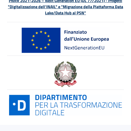
PNRR 2021-2026 – Next Generation EU (DL 77/2021) - Progetti
"Digitalizzazione dell’INAIL" e "Migrazione della Piattaforma Data
Lake/Data Hub al PSN"