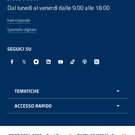
Dal lunedì al venerdì dalle 9.00 alle 18.00
Inail risponde
Sportello digitale
SEGUICI SU
Facebook - Sito esterno - Apertura in nuova finestra
X - Sito esterno - Apertura in nuova finestra
Instagram - Sito esterno - Apertura in nuo
Linkedin - Sito esterno - Apertura in 
Youtube - Sito esterno - Apertur
TikTok - Sito esterno - Ape
Spreaker - Sito estern
Feed RSS - Apert
TEMATICHE
APRI 
ACCESSO RAPIDO
APRI 