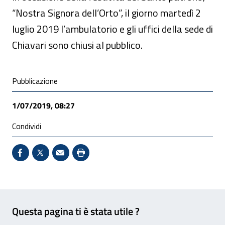
“Nostra Signora dell’Orto”, il giorno
martedì 2
luglio 2019 l’ambulatorio e gli uffici della sede di
Chiavari sono chiusi al pubblico.
Condivisione social
Pubblicazione
1/07/2019, 08:27
Condividi
Condividi su Facebook - Sito esterno - Apertura in 
X - Sito esterno - Apertura in nuova finestra
Invio Mail: apre il programma di posta el
Stampa pagina: scelta meno ecologic
Feedback
Questa pagina ti è stata utile ?