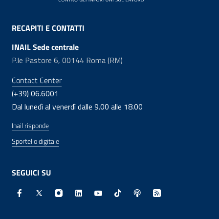
RECAPITI E CONTATTI
INAIL Sede centrale
P.le Pastore 6, 00144 Roma (RM)
Contact Center
(+39) 06.6001
Dal lunedì al venerdì dalle 9.00 alle 18.00
Inail risponde
Sportello digitale
SEGUICI SU
Facebook - Sito esterno - Apertura in nuova finestra
X - Sito esterno - Apertura in nuova finestra
Instagram - Sito esterno - Apertura in nuo
Linkedin - Sito esterno - Apertura in 
Youtube - Sito esterno - Apertur
TikTok - Sito esterno - Ape
Spreaker - Sito estern
Feed RSS - Apert