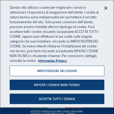
Accedi ai servizi online
For international visitors
Vai al menu principale
Vai al contenuto principale
Questo sito utilizza i cookie per migliorare i servizi e
ottimizzare l’esperienza di navigazione dell’utente. I cookie di
INAIL - Istituto Nazionale per 
natura tecnica sono indispensabili per permettere il corretto
Apri cerca
Apr
funzionamento del sito. Solo previo consenso dell’utente,
possono essere installati ulteriori tipologie di cookie. Puoi
Navigazione principale
accettare tutti i cookie cliccando sul pulsante ACCETTA TUTTI I
COOKIE, oppure puoi effettuare le tue scelte sulle singole
Pagina non disponibile
categorie che vuoi installare, cliccando su IMPOSTAZIONI DEI
COOKIE. Se invece intendi rifiutarne l’installazione dei cookie
non tecnici, puoi farlo cliccando sul pulsante RIFIUTA I COOKIE
Il contenuto non è stato trovato. Per continuare la
NON TECNICI o chiudendo il banner. Per conoscere i dettagli,
consulta la nostra
Informativa Privacy.
navigazione è possibile ritornare alla
home page
o utilizzare
il menu principale.
IMPOSTAZIONI DEI COOKIE
RIFIUTA I COOKIE NON TECNICI
Footer
ACCETTA TUTTI I COOKIE