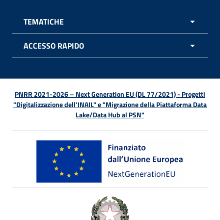
TEMATICHE
APRI 
ACCESSO RAPIDO
APRI 
PNRR 2021-2026 – Next Generation EU (DL 77/2021) - Progetti
"Digitalizzazione dell’INAIL" e "Migrazione della Piattaforma Data
Lake/Data Hub al PSN"