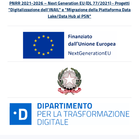
PNRR 2021-2026 – Next Generation EU (DL 77/2021) - Progetti
"Digitalizzazione dell’INAIL" e "Migrazione della Piattaforma Data
Lake/Data Hub al PSN"