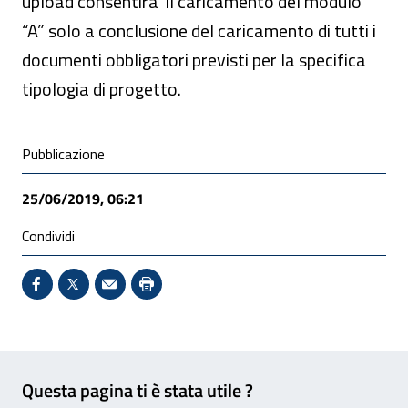
upload consentirà il caricamento del modulo
“A” solo a conclusione del caricamento di tutti i
documenti obbligatori previsti per la specifica
tipologia di progetto.
Condivisione social
Pubblicazione
25/06/2019, 06:21
Condividi
Condividi su Facebook - Sito esterno - Apertura in 
X - Sito esterno - Apertura in nuova finestra
Invio Mail: apre il programma di posta el
Stampa pagina: scelta meno ecologic
Feedback
Questa pagina ti è stata utile ?