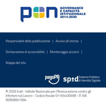
Menu di servizio
Sito interno - Apre in una nuova finestr
Sito interno - Apre
Responsabile della pubblicazione
Avviso all’utenza
Sito interno - Apre in una nuova finestra
Sito interno - Apre
Dichiarazione di accessibilità
Monitoraggio accessi
Sito interno - Apre nella stessa finestra
Mappa del sito
© 2026 Inail - Istituto Nazionale per l'Assicurazione contro gli
Infortuni sul Lavoro - Codice fiscale 01165400589 - P. IVA
00968951004