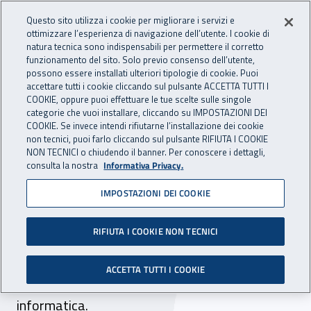
Accedi ai servizi online
For international visitors
Vai al menu principale
Vai al contenuto principale
Questo sito utilizza i cookie per migliorare i servizi e
ottimizzare l’esperienza di navigazione dell’utente. I cookie di
INAIL - Istituto Nazionale per 
natura tecnica sono indispensabili per permettere il corretto
Apri cerca
Apr
funzionamento del sito. Solo previo consenso dell’utente,
possono essere installati ulteriori tipologie di cookie. Puoi
Navigazione principale
accettare tutti i cookie cliccando sul pulsante ACCETTA TUTTI I
COOKIE, oppure puoi effettuare le tue scelte sulle singole
Navigazione - Ti trovi in:
Home
Inail comunica
Avvisi
categorie che vuoi installare, cliccando su IMPOSTAZIONI DEI
COOKIE. Se invece intendi rifiutarne l’installazione dei cookie
non tecnici, puoi farlo cliccando sul pulsante RIFIUTA I COOKIE
Bando Isi 2018: pubblicati
NON TECNICI o chiudendo il banner. Per conoscere i dettagli,
consulta la nostra
Informativa Privacy.
gli elenchi cronologici
IMPOSTAZIONI DEI COOKIE
provvisori
RIFIUTA I COOKIE NON TECNICI
Sono online gli elenchi provvisori in ordine
cronologico delle domande, divise per regione,
ACCETTA TUTTI I COOKIE
inoltrate il 14 giugno 2019 tramite procedura
informatica.