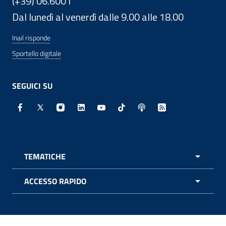
(+39) 06.6001
Dal lunedì al venerdì dalle 9.00 alle 18.00
Inail risponde
Sportello digitale
SEGUICI SU
Facebook - Sito esterno - Apertura in nuova finestra
X - Sito esterno - Apertura in nuova finestra
Instagram - Sito esterno - Apertura in nuo
Linkedin - Sito esterno - Apertura in 
Youtube - Sito esterno - Apertur
TikTok - Sito esterno - Ape
Spreaker - Sito estern
Feed RSS - Apert
TEMATICHE
APRI 
ACCESSO RAPIDO
APRI 