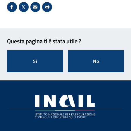
Condividi su Facebook - Sito esterno - Apertura in 
X - Sito esterno - Apertura in nuova finestra
Invio Mail: apre il programma di posta el
Stampa pagina: scelta meno ecologic
Feedback
Questa pagina ti è stata utile ?
Si
No
Footer