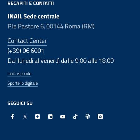
RECAPITI E CONTATTI
INAIL Sede centrale
P.le Pastore 6, 00144 Roma (RM)
Contact Center
(+39) 06.6001
Dal lunedì al venerdì dalle 9.00 alle 18.00
Inail risponde
Sportello digitale
SEGUICI SU
Facebook - Sito esterno - Apertura in nuova finestra
X - Sito esterno - Apertura in nuova finestra
Instagram - Sito esterno - Apertura in nuo
Linkedin - Sito esterno - Apertura in 
Youtube - Sito esterno - Apertur
TikTok - Sito esterno - Ape
Spreaker - Sito estern
Feed RSS - Apert