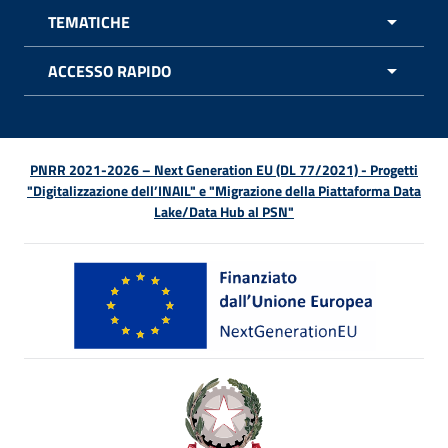
TEMATICHE
APRI 
ACCESSO RAPIDO
APRI 
PNRR 2021-2026 – Next Generation EU (DL 77/2021) - Progetti
"Digitalizzazione dell’INAIL" e "Migrazione della Piattaforma Data
Lake/Data Hub al PSN"