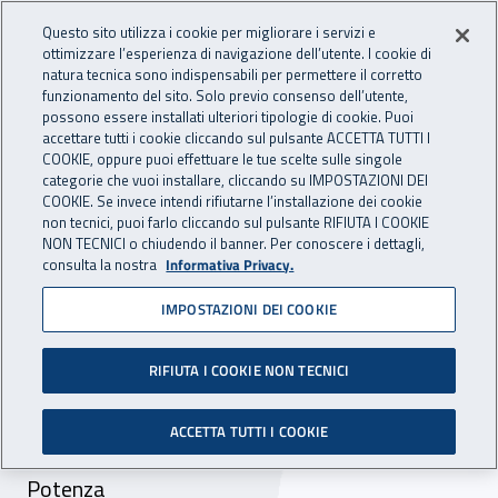
Accedi ai servizi online
For international visitors
Vai al menu principale
Vai al contenuto principale
Questo sito utilizza i cookie per migliorare i servizi e
ottimizzare l’esperienza di navigazione dell’utente. I cookie di
INAIL - Istituto Nazionale per 
natura tecnica sono indispensabili per permettere il corretto
Apri cerca
Apr
funzionamento del sito. Solo previo consenso dell’utente,
possono essere installati ulteriori tipologie di cookie. Puoi
Navigazione principale
accettare tutti i cookie cliccando sul pulsante ACCETTA TUTTI I
COOKIE, oppure puoi effettuare le tue scelte sulle singole
Navigazione - Ti trovi in:
Home
Inail comunica
Avvisi
categorie che vuoi installare, cliccando su IMPOSTAZIONI DEI
COOKIE. Se invece intendi rifiutarne l’installazione dei cookie
non tecnici, puoi farlo cliccando sul pulsante RIFIUTA I COOKIE
Dr Basilicata - Uffici chiusi
NON TECNICI o chiudendo il banner. Per conoscere i dettagli,
consulta la nostra
Informativa Privacy.
per festività del Santo
IMPOSTAZIONI DEI COOKIE
Patrono
RIFIUTA I COOKIE NON TECNICI
Nella giornata del 30 maggio 2019 restano
chiusi gli uffici della Direzione regionale
ACCETTA TUTTI I COOKIE
Basilicata, la Uot di potenza e la sede locale di
Potenza