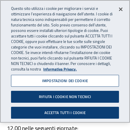
Accedi ai servizi online
For international visitors
Vai al menu principale
Vai al contenuto principale
Questo sito utilizza i cookie per migliorare i servizi e
ottimizzare l’esperienza di navigazione dell’utente. I cookie di
INAIL - Istituto Nazionale per 
natura tecnica sono indispensabili per permettere il corretto
Apri cerca
Apr
funzionamento del sito. Solo previo consenso dell’utente,
possono essere installati ulteriori tipologie di cookie. Puoi
Navigazione principale
accettare tutti i cookie cliccando sul pulsante ACCETTA TUTTI I
COOKIE, oppure puoi effettuare le tue scelte sulle singole
Navigazione - Ti trovi in:
Home
Inail comunica
Avvisi
categorie che vuoi installare, cliccando su IMPOSTAZIONI DEI
COOKIE. Se invece intendi rifiutarne l’installazione dei cookie
non tecnici, puoi farlo cliccando sul pulsante RIFIUTA I COOKIE
Sportello Inps Inail filiale
NON TECNICI o chiudendo il banner. Per conoscere i dettagli,
consulta la nostra
Informativa Privacy.
del centro protesi di Roma
IMPOSTAZIONI DEI COOKIE
Presso l'ospedale CTO di via San Nemesio 21 è
attivo il servizio di sportello mobile Inps
RIFIUTA I COOKIE NON TECNICI
ACCETTA TUTTI I COOKIE
Lo sportello è disponibile dalle ore 9.00 alle ore
12.00 nelle seguenti giornate: