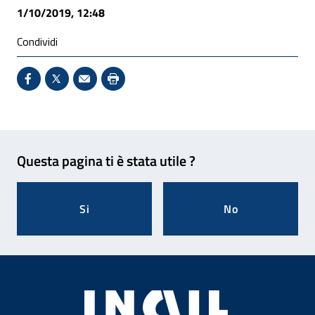
1/10/2019, 12:48
Condividi
Condividi su Facebook - Sito esterno - Apertura in 
X - Sito esterno - Apertura in nuova finestra
Invio Mail: apre il programma di posta el
Stampa pagina: scelta meno ecologic
Feedback
Questa pagina ti è stata utile ?
Si
No
Footer