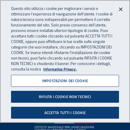
Accedi ai servizi online
For international visitors
Vai al menu principale
Vai al contenuto principale
Questo sito utilizza i cookie per migliorare i servizi e
ottimizzare l’esperienza di navigazione dell’utente. I cookie di
INAIL - Istituto Nazionale per 
natura tecnica sono indispensabili per permettere il corretto
Apri cerca
Apr
funzionamento del sito. Solo previo consenso dell’utente,
possono essere installati ulteriori tipologie di cookie. Puoi
Navigazione principale
accettare tutti i cookie cliccando sul pulsante ACCETTA TUTTI I
COOKIE, oppure puoi effettuare le tue scelte sulle singole
Pagina non disponibile
categorie che vuoi installare, cliccando su IMPOSTAZIONI DEI
COOKIE. Se invece intendi rifiutarne l’installazione dei cookie
non tecnici, puoi farlo cliccando sul pulsante RIFIUTA I COOKIE
Il contenuto non è stato trovato. Per continuare la
NON TECNICI o chiudendo il banner. Per conoscere i dettagli,
consulta la nostra
Informativa Privacy.
navigazione è possibile ritornare alla
home page
o utilizzare
il menu principale.
IMPOSTAZIONI DEI COOKIE
RIFIUTA I COOKIE NON TECNICI
Footer
ACCETTA TUTTI I COOKIE