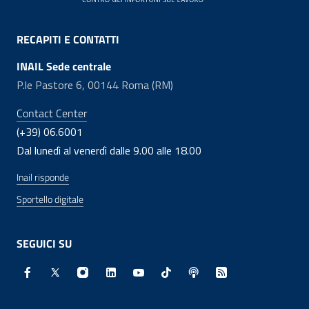
RECAPITI E CONTATTI
INAIL Sede centrale
P.le Pastore 6, 00144 Roma (RM)
Contact Center
(+39) 06.6001
Dal lunedì al venerdì dalle 9.00 alle 18.00
Inail risponde
Sportello digitale
SEGUICI SU
Facebook - Sito esterno - Apertura in nuova finestra
X - Sito esterno - Apertura in nuova finestra
Instagram - Sito esterno - Apertura in nuo
Linkedin - Sito esterno - Apertura in 
Youtube - Sito esterno - Apertur
TikTok - Sito esterno - Ape
Spreaker - Sito estern
Feed RSS - Apert