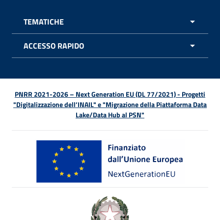
TEMATICHE
APRI 
ACCESSO RAPIDO
APRI 
PNRR 2021-2026 – Next Generation EU (DL 77/2021) - Progetti
"Digitalizzazione dell’INAIL" e "Migrazione della Piattaforma Data
Lake/Data Hub al PSN"