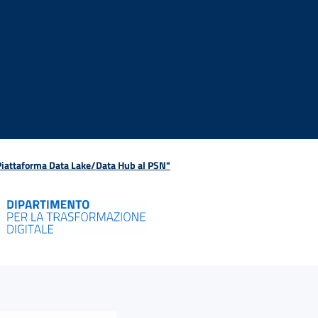
 Piattaforma Data Lake/Data Hub al PSN"