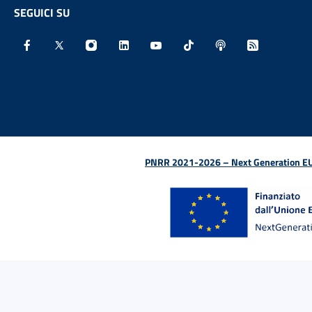
SEGUICI SU
Facebook - Sito esterno - Apertura in nuova finestra
X - Sito esterno - Apertura in nuova finestra
Instagram - Sito esterno - Apertura in nu
Linkedin - Sito esterno - Apertura 
Youtube - Sito esterno - Aper
TikTok - Sito esterno -
Spreaker - Sito e
Feed RSS - 
PNRR 2021-2026 – Next Generation EU (D