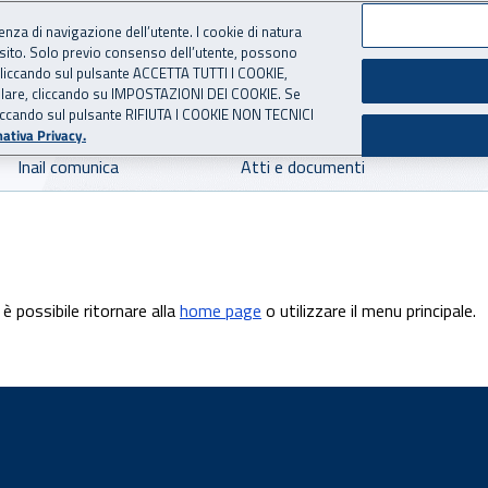
ienza di navigazione dell’utente. I cookie di natura
 sito. Solo previo consenso dell’utente, possono
 per l'Assicurazione contro 
ie cliccando sul pulsante ACCETTA TUTTI I COOKIE,
tallare, cliccando su IMPOSTAZIONI DEI COOKIE. Se
o cliccando sul pulsante RIFIUTA I COOKIE NON TECNICI
ativa Privacy.
Inail comunica
Atti e documenti
è possibile ritornare alla
home page
o utilizzare il menu principale.