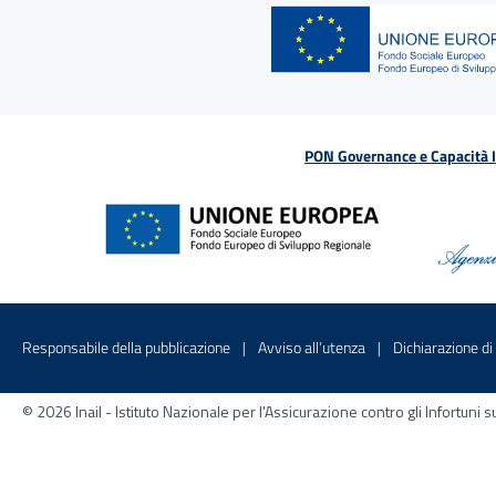
PON Governance e Capacità Is
Menu di servizio
Sito interno - Apre in una nuova finestr
Sito interno - Apre
Responsabile della pubblicazione
Avviso all’utenza
Dichiarazione di 
© 2026 Inail - Istituto Nazionale per l'Assicurazione contro gli Infortu