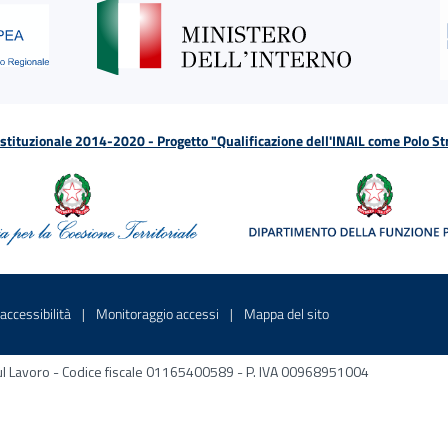
tituzionale 2014-2020 - Progetto "Qualificazione dell'INAIL come Polo St
a
 in una nuova finestra
Sito interno - Apre in una nuova finestra
Sito interno - Apre in una nuova fines
Sito interno - Apre 
accessibilità
Monitoraggio accessi
Mappa del sito
ni sul Lavoro - Codice fiscale 01165400589 - P. IVA 00968951004