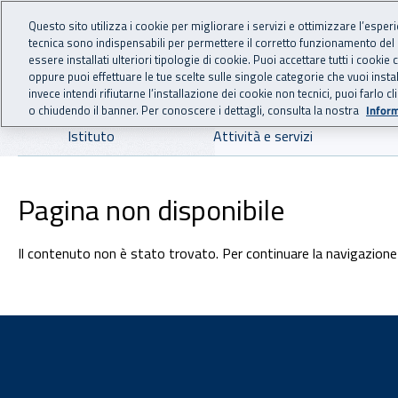
For international visitors
Vai al menu principale
Vai al contenuto principale
Questo sito utilizza i cookie per migliorare i servizi e ottimizzare l’esper
tecnica sono indispensabili per permettere il corretto funzionamento del
INAIL - Istituto Nazionale
essere installati ulteriori tipologie di cookie. Puoi accettare tutti i cook
oppure puoi effettuare le tue scelte sulle singole categorie che vuoi ins
invece intendi rifiutarne l’installazione dei cookie non tecnici, puoi farl
o chiudendo il banner. Per conoscere i dettagli, consulta la nostra
Inform
Navigazione principale
Istituto
Attività e servizi
Pagina non disponibile
Il contenuto non è stato trovato. Per continuare la navigazione 
Footer