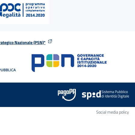
rategico Nazionale (PSN)"
tra
nella stessa finestra
Apr
Social media policy