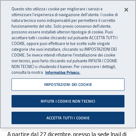
Accedi ai servizi online
For international visitors
Vai al menu principale
Vai al contenuto principale
Questo sito utilizza i cookie per migliorare i servizi e
ottimizzare l’esperienza di navigazione dell’utente. I cookie di
INAIL - Istituto Nazionale per 
natura tecnica sono indispensabili per permettere il corretto
Apri cerca
Apr
funzionamento del sito. Solo previo consenso dell’utente,
possono essere installati ulteriori tipologie di cookie. Puoi
Navigazione principale
accettare tutti i cookie cliccando sul pulsante ACCETTA TUTTI I
COOKIE, oppure puoi effettuare le tue scelte sulle singole
Navigazione - Ti trovi in:
Home
Inail comunica
Avvisi
categorie che vuoi installare, cliccando su IMPOSTAZIONI DEI
COOKIE. Se invece intendi rifiutarne l’installazione dei cookie
non tecnici, puoi farlo cliccando sul pulsante RIFIUTA I COOKIE
Sede di Lucca: riapre lo
NON TECNICI o chiudendo il banner. Per conoscere i dettagli,
consulta la nostra
Informativa Privacy.
sportello InformHabile
IMPOSTAZIONI DEI COOKIE
Dal 27 dicembre lo sportello sarà aperto
l’ultimo giovedì di ogni mese con orario 9.00-
RIFIUTA I COOKIE NON TECNICI
12.00
ACCETTA TUTTI I COOKIE
A partire dal 27 dicembre, presso la sede Inail di