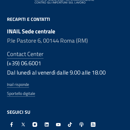
RECAPITI E CONTATTI
INAIL Sede centrale
P.le Pastore 6, 00144 Roma (RM)
Contact Center
(+39) 06.6001
Dal lunedì al venerdì dalle 9.00 alle 18.00
Inail risponde
Sportello digitale
SEGUICI SU
Facebook - Sito esterno - Apertura in nuova finestra
X - Sito esterno - Apertura in nuova finestra
Instagram - Sito esterno - Apertura in nuo
Linkedin - Sito esterno - Apertura in 
Youtube - Sito esterno - Apertur
TikTok - Sito esterno - Ape
Spreaker - Sito estern
Feed RSS - Apert