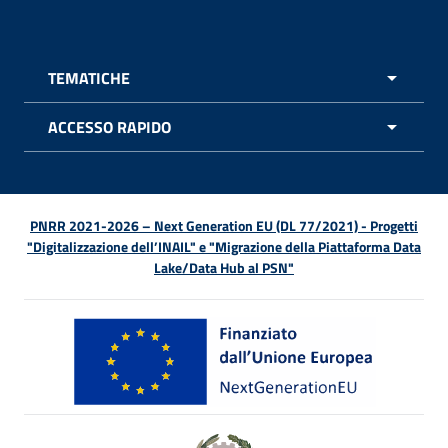
TEMATICHE
APRI 
ACCESSO RAPIDO
APRI 
PNRR 2021-2026 – Next Generation EU (DL 77/2021) - Progetti
"Digitalizzazione dell’INAIL" e "Migrazione della Piattaforma Data
Lake/Data Hub al PSN"