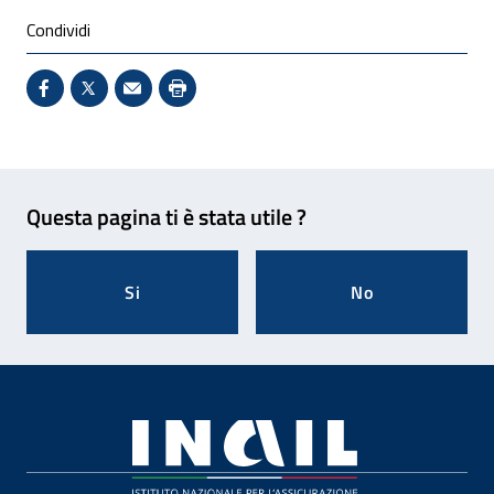
Condividi
Condividi su Facebook - Sito esterno - Apertura in 
X - Sito esterno - Apertura in nuova finestra
Invio Mail: apre il programma di posta el
Stampa pagina: scelta meno ecologic
Feedback
Questa pagina ti è stata utile ?
Si
No
Footer