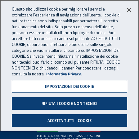
Accedi ai servizi online
For international visitors
Vai al menu principale
Vai al contenuto principale
Questo sito utilizza i cookie per migliorare i servizi e
ottimizzare l’esperienza di navigazione dell’utente. I cookie di
INAIL - Istituto Nazionale per 
natura tecnica sono indispensabili per permettere il corretto
Apri cerca
Apr
funzionamento del sito. Solo previo consenso dell’utente,
possono essere installati ulteriori tipologie di cookie. Puoi
Navigazione principale
accettare tutti i cookie cliccando sul pulsante ACCETTA TUTTI I
COOKIE, oppure puoi effettuare le tue scelte sulle singole
Pagina non disponibile
categorie che vuoi installare, cliccando su IMPOSTAZIONI DEI
COOKIE. Se invece intendi rifiutarne l’installazione dei cookie
non tecnici, puoi farlo cliccando sul pulsante RIFIUTA I COOKIE
Il contenuto non è stato trovato. Per continuare la
NON TECNICI o chiudendo il banner. Per conoscere i dettagli,
consulta la nostra
Informativa Privacy.
navigazione è possibile ritornare alla
home page
o utilizzare
il menu principale.
IMPOSTAZIONI DEI COOKIE
RIFIUTA I COOKIE NON TECNICI
Footer
ACCETTA TUTTI I COOKIE