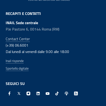
RECAPITI E CONTATTI
INAIL Sede centrale
P.le Pastore 6, 00144 Roma (RM)
Contact Center
(+39) 06.6001
Dal lunedì al venerdì dalle 9.00 alle 18.00
Inail risponde
Sportello digitale
SEGUICI SU
Facebook - Sito esterno - Apertura in nuova finestra
X - Sito esterno - Apertura in nuova finestra
Instagram - Sito esterno - Apertura in nuo
Linkedin - Sito esterno - Apertura in 
Youtube - Sito esterno - Apertur
TikTok - Sito esterno - Ape
Spreaker - Sito estern
Feed RSS - Apert