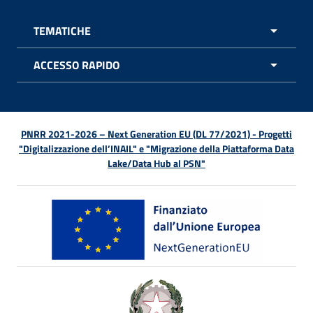
TEMATICHE
APRI 
ACCESSO RAPIDO
APRI 
PNRR 2021-2026 – Next Generation EU (DL 77/2021) - Progetti
"Digitalizzazione dell’INAIL" e "Migrazione della Piattaforma Data
Lake/Data Hub al PSN"