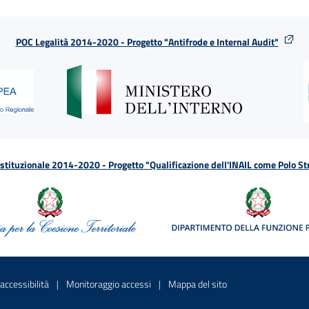
POC Legalità 2014-2020 - Progetto "Antifrode e Internal Audit"
tituzionale 2014-2020 - Progetto "Qualificazione dell'INAIL come Polo St
a
 in una nuova finestra
Sito interno - Apre in una nuova finestra
Sito interno - Apre in una nuova fines
Sito interno - Apre 
accessibilità
Monitoraggio accessi
Mappa del sito