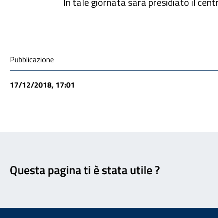
In tale giornata sarà presidiato il ce
Condivisione social
Pubblicazione
17/12/2018, 17:01
Feedback
Questa pagina ti è stata utile ?