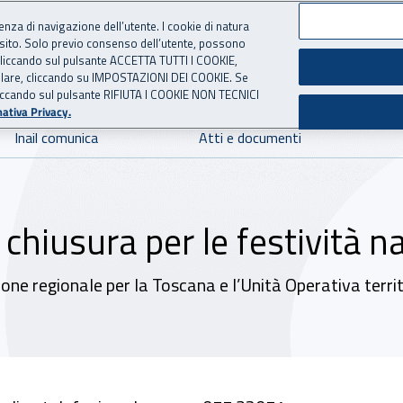
ienza di navigazione dell’utente. I cookie di natura
 sito. Solo previo consenso dell’utente, possono
 per l'Assicurazione contro 
ie cliccando sul pulsante ACCETTA TUTTI I COOKIE,
tallare, cliccando su IMPOSTAZIONI DEI COOKIE. Se
o cliccando sul pulsante RIFIUTA I COOKIE NON TECNICI
ativa Privacy.
Inail comunica
Atti e documenti
chiusura per le festività na
ne regionale per la Toscana e l’Unità Operativa territor