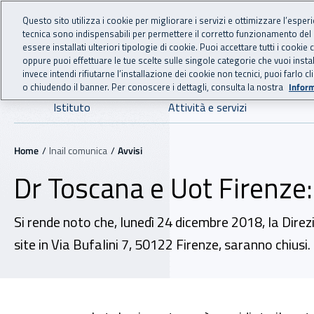
For international visitors
Vai al menu principale
Vai al contenuto principale
Questo sito utilizza i cookie per migliorare i servizi e ottimizzare l’esper
tecnica sono indispensabili per permettere il corretto funzionamento del
INAIL - Istituto Nazionale
essere installati ulteriori tipologie di cookie. Puoi accettare tutti i cook
oppure puoi effettuare le tue scelte sulle singole categorie che vuoi ins
invece intendi rifiutarne l’installazione dei cookie non tecnici, puoi farl
o chiudendo il banner. Per conoscere i dettagli, consulta la nostra
Inform
Navigazione principale
Istituto
Attività e servizi
Navigazione - Ti trovi in:
Home
Inail comunica
Avvisi
Dr Toscana e Uot Firenze: 
Si rende noto che, lunedì 24 dicembre 2018, la Direzio
site in Via Bufalini 7, 50122 Firenze, saranno chiusi.