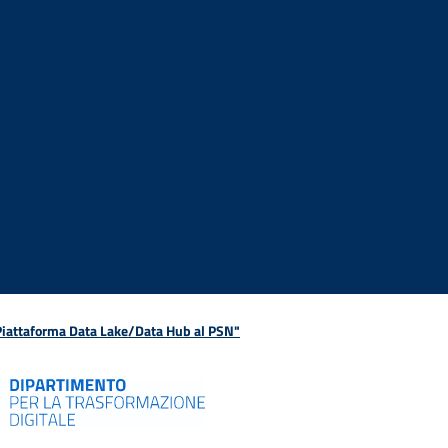
 Piattaforma Data Lake/Data Hub al PSN"