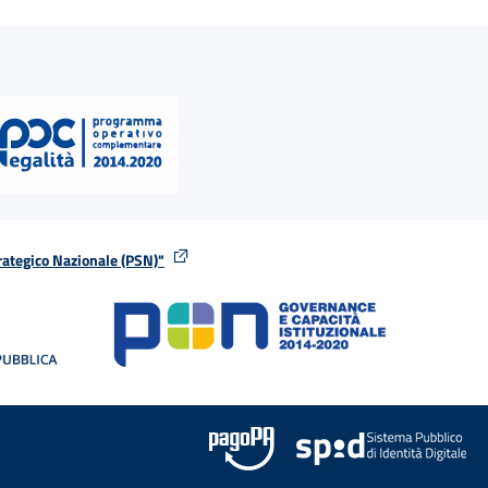
rategico Nazionale (PSN)"
tra
nella stessa finestra