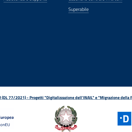
Superabile
ova finestra
in nuova finestra
tura in nuova finestra
 Apertura in nuova finestra
sterno - Apertura in nuova finestra
Apertura nella stessa finestra
L 77/2021) - Progetti "Digitalizzazione dell’INAIL" e "Migrazione della