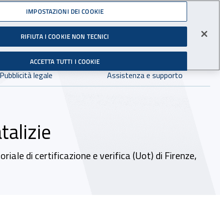
Accedi ai servizi online
IMPOSTAZIONI DEI COOKIE
gli Infortuni sul Lavoro
RIFIUTA I COOKIE NON TECNICI
Facebook - Sito esterno - Apertura in nuova finestra
X - Sito esterno - Apertura in nuova finestra
Instagram - Sito esterno - Apertura in 
Linkedin - Sito esterno - Apertur
Youtube - Sito esterno - A
Tiktok - Sito estern
Spreaker - Si
Feed R
in:
tutto INAIL.it
Avvia r
ACCETTA TUTTI I COOKIE
Dove cercare:
Pubblicità legale
Assistenza e supporto
talizie
iale di certificazione e verifica (Uot) di Firenze,