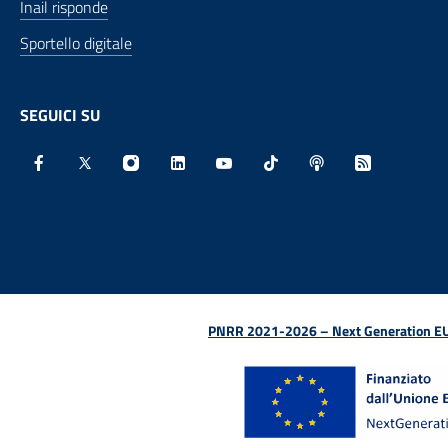
Inail risponde
Sportello digitale
SEGUICI SU
Facebook - Sito esterno - Apertura in nuova finestra
X - Sito esterno - Apertura in nuova finestra
Instagram - Sito esterno - Apertura in nu
Linkedin - Sito esterno - Apertura 
Youtube - Sito esterno - Aper
TikTok - Sito esterno -
Spreaker - Sito e
Feed RSS - 
PNRR 2021-2026 – Next Generation EU (D