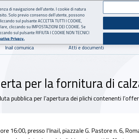
ienza di navigazione dell’utente. I cookie di natura
 sito. Solo previo consenso dell’utente, possono
 per l'Assicurazione contro 
ie cliccando sul pulsante ACCETTA TUTTI I COOKIE,
tallare, cliccando su IMPOSTAZIONI DEI COOKIE. Se
o cliccando sul pulsante RIFIUTA I COOKIE NON TECNICI
ativa Privacy.
Inail comunica
Atti e documenti
erta per la fornitura di cal
duta pubblica per l’apertura dei plichi contenenti l’of
ore 16:00, presso l'Inail, piazzale G. Pastore n. 6, Roma