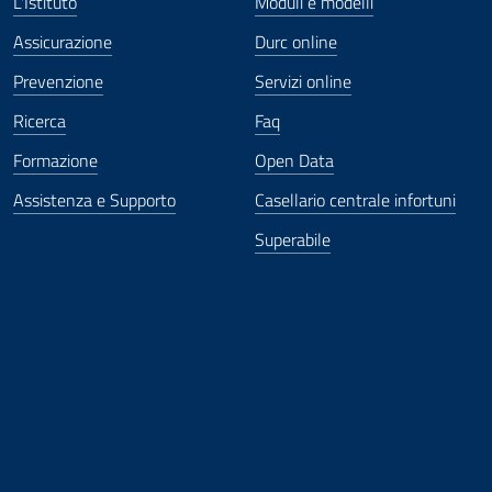
L'Istituto
Moduli e modelli
Assicurazione
Durc online
Prevenzione
Servizi online
Ricerca
Faq
Formazione
Open Data
Assistenza e Supporto
Casellario centrale infortuni
Superabile
ova finestra
in nuova finestra
tura in nuova finestra
 Apertura in nuova finestra
sterno - Apertura in nuova finestra
Apertura nella stessa finestra