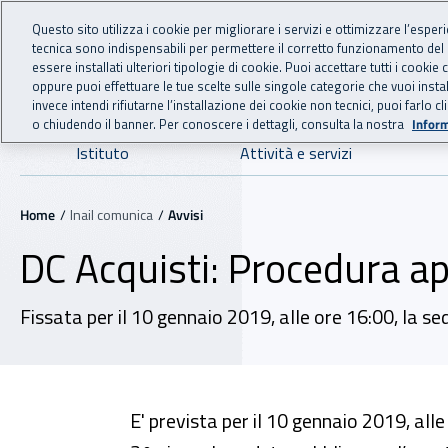
For international visitors
Vai al menu principale
Vai al contenuto principale
Questo sito utilizza i cookie per migliorare i servizi e ottimizzare l’esper
tecnica sono indispensabili per permettere il corretto funzionamento del
INAIL - Istituto Nazionale
essere installati ulteriori tipologie di cookie. Puoi accettare tutti i cook
oppure puoi effettuare le tue scelte sulle singole categorie che vuoi ins
invece intendi rifiutarne l’installazione dei cookie non tecnici, puoi farl
o chiudendo il banner. Per conoscere i dettagli, consulta la nostra
Inform
Navigazione principale
Istituto
Attività e servizi
Navigazione - Ti trovi in:
Home
Inail comunica
Avvisi
DC Acquisti: Procedura ap
Fissata per il 10 gennaio 2019, alle ore 16:00, la se
E' prevista per il 10 gennaio 2019, alle 