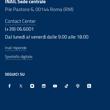
INAIL Sede centrale
P.le Pastore 6, 00144 Roma (RM)
Contact Center
(+39) 06.6001
Dal lunedì al venerdì dalle 9.00 alle 18.00
Inail risponde
Sportello digitale
SEGUICI SU
Facebook - Sito esterno - Apertura in nuova finestra
X - Sito esterno - Apertura in nuova finestra
Instagram - Sito esterno - Apertura in nu
Linkedin - Sito esterno - Apertura 
Youtube - Sito esterno - Aper
TikTok - Sito esterno -
Spreaker - Sito e
Feed RSS - 