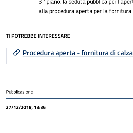
3° piano, la seduta pubblica per l’aper
alla procedura aperta per la fornitura
TI POTREBBE INTERESSARE
TI POTREBBE INTERESSARE
Procedura aperta - fornitura di calz
Condivisione social
Pubblicazione
27/12/2018, 13:36