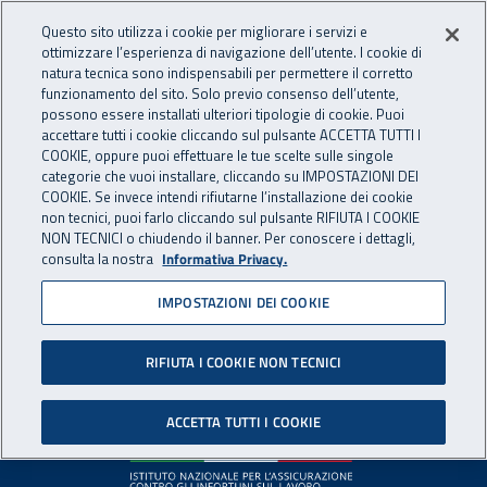
Accedi ai servizi online
For international visitors
Vai al menu principale
Vai al contenuto principale
Questo sito utilizza i cookie per migliorare i servizi e
ottimizzare l’esperienza di navigazione dell’utente. I cookie di
INAIL - Istituto Nazionale per 
natura tecnica sono indispensabili per permettere il corretto
Apri cerca
Apr
funzionamento del sito. Solo previo consenso dell’utente,
possono essere installati ulteriori tipologie di cookie. Puoi
Navigazione principale
accettare tutti i cookie cliccando sul pulsante ACCETTA TUTTI I
COOKIE, oppure puoi effettuare le tue scelte sulle singole
Pagina non disponibile
categorie che vuoi installare, cliccando su IMPOSTAZIONI DEI
COOKIE. Se invece intendi rifiutarne l’installazione dei cookie
non tecnici, puoi farlo cliccando sul pulsante RIFIUTA I COOKIE
Il contenuto non è stato trovato. Per continuare la
NON TECNICI o chiudendo il banner. Per conoscere i dettagli,
consulta la nostra
Informativa Privacy.
navigazione è possibile ritornare alla
home page
o utilizzare
il menu principale.
IMPOSTAZIONI DEI COOKIE
RIFIUTA I COOKIE NON TECNICI
Footer
ACCETTA TUTTI I COOKIE