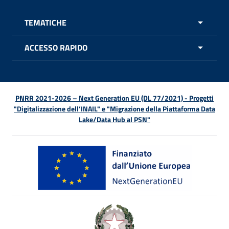
TEMATICHE
APRI 
ACCESSO RAPIDO
APRI 
PNRR 2021-2026 – Next Generation EU (DL 77/2021) - Progetti
"Digitalizzazione dell’INAIL" e "Migrazione della Piattaforma Data
Lake/Data Hub al PSN"