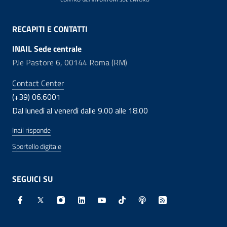
RECAPITI E CONTATTI
INAIL Sede centrale
P.le Pastore 6, 00144 Roma (RM)
Contact Center
(+39) 06.6001
Dal lunedì al venerdì dalle 9.00 alle 18.00
Inail risponde
Sportello digitale
SEGUICI SU
Facebook - Sito esterno - Apertura in nuova finestra
X - Sito esterno - Apertura in nuova finestra
Instagram - Sito esterno - Apertura in nuo
Linkedin - Sito esterno - Apertura in 
Youtube - Sito esterno - Apertur
TikTok - Sito esterno - Ape
Spreaker - Sito estern
Feed RSS - Apert