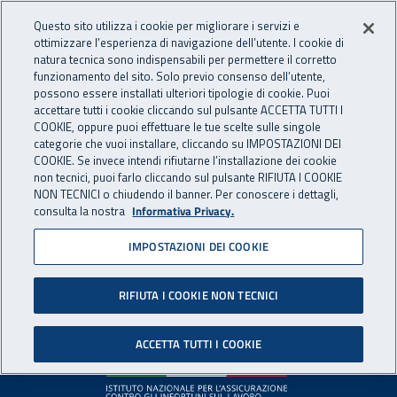
Accedi ai servizi online
For international visitors
Vai al menu principale
Vai al contenuto principale
Questo sito utilizza i cookie per migliorare i servizi e
ottimizzare l’esperienza di navigazione dell’utente. I cookie di
INAIL - Istituto Nazionale per 
natura tecnica sono indispensabili per permettere il corretto
Apri cerca
Apr
funzionamento del sito. Solo previo consenso dell’utente,
possono essere installati ulteriori tipologie di cookie. Puoi
Navigazione principale
accettare tutti i cookie cliccando sul pulsante ACCETTA TUTTI I
COOKIE, oppure puoi effettuare le tue scelte sulle singole
Pagina non disponibile
categorie che vuoi installare, cliccando su IMPOSTAZIONI DEI
COOKIE. Se invece intendi rifiutarne l’installazione dei cookie
non tecnici, puoi farlo cliccando sul pulsante RIFIUTA I COOKIE
Il contenuto non è stato trovato. Per continuare la
NON TECNICI o chiudendo il banner. Per conoscere i dettagli,
consulta la nostra
Informativa Privacy.
navigazione è possibile ritornare alla
home page
o utilizzare
il menu principale.
IMPOSTAZIONI DEI COOKIE
RIFIUTA I COOKIE NON TECNICI
Footer
ACCETTA TUTTI I COOKIE