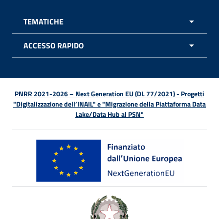
TEMATICHE
APRI 
ACCESSO RAPIDO
APRI 
PNRR 2021-2026 – Next Generation EU (DL 77/2021) - Progetti
"Digitalizzazione dell’INAIL" e "Migrazione della Piattaforma Data
Lake/Data Hub al PSN"