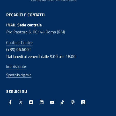
RECAPITI E CONTATTI
INAIL Sede centrale
P.le Pastore 6, 00144 Roma (RM)
Contact Center
(+39) 06.6001
Dal lunedì al venerdì dalle 9.00 alle 18.00
Inail risponde
Sportello digitale
SEGUICI SU
Facebook - Sito esterno - Apertura in nuova finestra
X - Sito esterno - Apertura in nuova finestra
Instagram - Sito esterno - Apertura in nuo
Linkedin - Sito esterno - Apertura in 
Youtube - Sito esterno - Apertur
TikTok - Sito esterno - Ape
Spreaker - Sito estern
Feed RSS - Apert