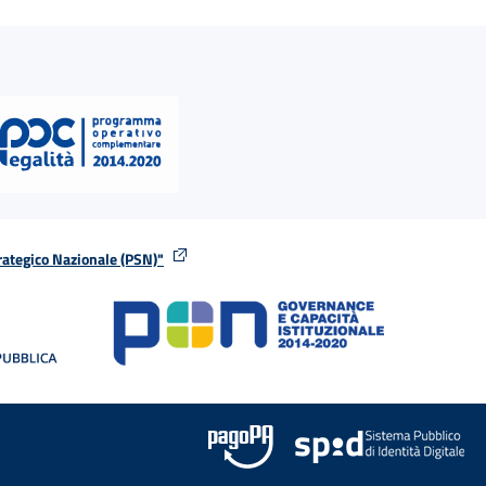
rategico Nazionale (PSN)"
tra
nella stessa finestra