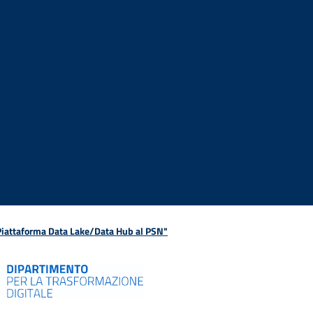
 Piattaforma Data Lake/Data Hub al PSN"