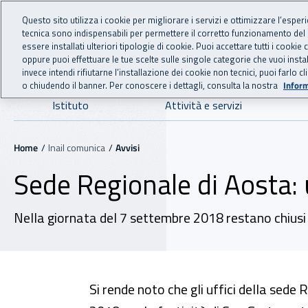
For international visitors
Vai al menu principale
Vai al contenuto principale
Questo sito utilizza i cookie per migliorare i servizi e ottimizzare l’esper
tecnica sono indispensabili per permettere il corretto funzionamento del
INAIL - Istituto Nazionale
essere installati ulteriori tipologie di cookie. Puoi accettare tutti i cook
oppure puoi effettuare le tue scelte sulle singole categorie che vuoi ins
invece intendi rifiutarne l’installazione dei cookie non tecnici, puoi farl
o chiudendo il banner. Per conoscere i dettagli, consulta la nostra
Inform
Navigazione principale
Istituto
Attività e servizi
Navigazione - Ti trovi in:
Home
Inail comunica
Avvisi
Sede Regionale di Aosta: u
Nella giornata del 7 settembre 2018 restano chiusi g
Si rende noto che gli uffici della sede