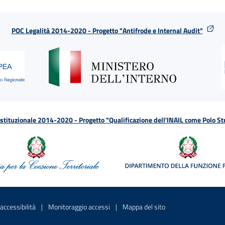
POC Legalità 2014-2020 - Progetto "Antifrode e Internal Audit"
tituzionale 2014-2020 - Progetto "Qualificazione dell'INAIL come Polo St
a
 in una nuova finestra
Sito interno - Apre in una nuova finestra
Sito interno - Apre in una nuova fines
Sito interno - Apre 
accessibilità
Monitoraggio accessi
Mappa del sito