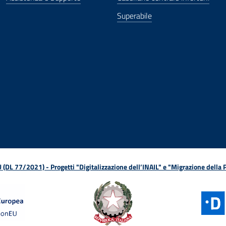
Superabile
ova finestra
in nuova finestra
tura in nuova finestra
 Apertura in nuova finestra
sterno - Apertura in nuova finestra
Apertura nella stessa finestra
L 77/2021) - Progetti "Digitalizzazione dell’INAIL" e "Migrazione della