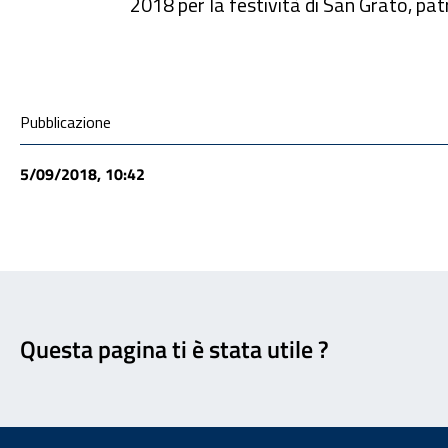
2018 per la festività di San Grato, pa
Condivisione social
Pubblicazione
5/09/2018, 10:42
Feedback
Questa pagina ti è stata utile ?