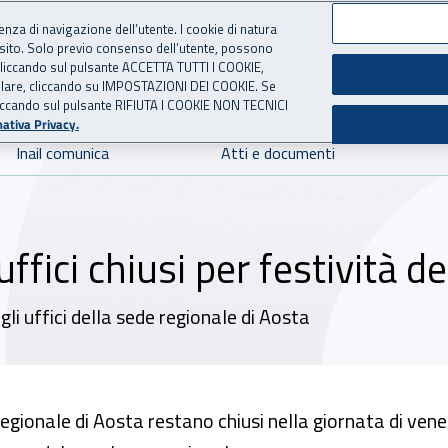
ienza di navigazione dell’utente. I cookie di natura
 sito. Solo previo consenso dell’utente, possono
 per l'Assicurazione contro 
ie cliccando sul pulsante ACCETTA TUTTI I COOKIE,
tallare, cliccando su IMPOSTAZIONI DEI COOKIE. Se
o cliccando sul pulsante RIFIUTA I COOKIE NON TECNICI
ativa Privacy.
Inail comunica
Atti e documenti
ffici chiusi per festività 
li uffici della sede regionale di Aosta
 Regionale di Aosta restano chiusi nella giornata di ven