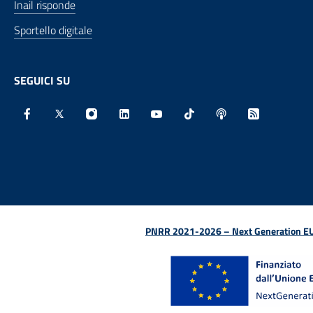
Inail risponde
Sportello digitale
SEGUICI SU
Facebook - Sito esterno - Apertura in nuova finestra
X - Sito esterno - Apertura in nuova finestra
Instagram - Sito esterno - Apertura in nu
Linkedin - Sito esterno - Apertura 
Youtube - Sito esterno - Aper
TikTok - Sito esterno -
Spreaker - Sito e
Feed RSS - 
PNRR 2021-2026 – Next Generation EU (D