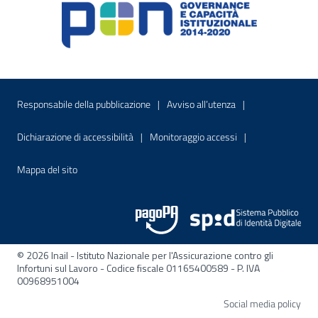
Menu di servizio
Sito interno - Apre in una nuova finestr
Sito interno - Apre
Responsabile della pubblicazione
Avviso all’utenza
Sito interno - Apre in una nuova finestra
Sito interno - Apre
Dichiarazione di accessibilità
Monitoraggio accessi
Sito interno - Apre nella stessa finestra
Mappa del sito
© 2026 Inail - Istituto Nazionale per l'Assicurazione contro gli
Infortuni sul Lavoro - Codice fiscale 01165400589 - P. IVA
00968951004
Apre
Social media policy