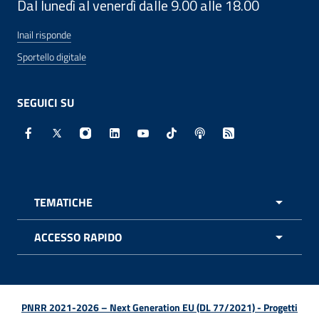
Dal lunedì al venerdì dalle 9.00 alle 18.00
Inail risponde
Sportello digitale
SEGUICI SU
Facebook - Sito esterno - Apertura in nuova finestra
X - Sito esterno - Apertura in nuova finestra
Instagram - Sito esterno - Apertura in nuo
Linkedin - Sito esterno - Apertura in 
Youtube - Sito esterno - Apertur
TikTok - Sito esterno - Ape
Spreaker - Sito estern
Feed RSS - Apert
TEMATICHE
APRI 
ACCESSO RAPIDO
APRI 
PNRR 2021-2026 – Next Generation EU (DL 77/2021) - Progetti