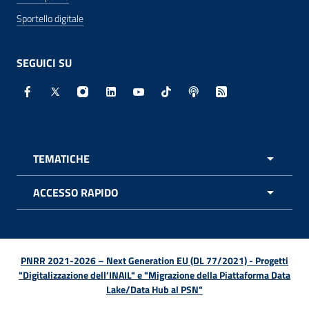
Sportello digitale
SEGUICI SU
Facebook - Sito esterno - Apertura in nuova finestra
X - Sito esterno - Apertura in nuova finestra
Instagram - Sito esterno - Apertura in nuo
Linkedin - Sito esterno - Apertura in 
Youtube - Sito esterno - Apertur
TikTok - Sito esterno - Ape
Spreaker - Sito estern
Feed RSS - Apert
TEMATICHE
APRI 
ACCESSO RAPIDO
APRI 
PNRR 2021-2026 – Next Generation EU (DL 77/2021) - Progetti
"Digitalizzazione dell’INAIL" e "Migrazione della Piattaforma Data
Lake/Data Hub al PSN"