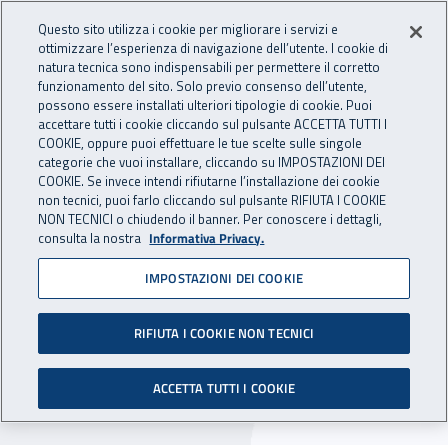
Accedi ai servizi online
For international visitors
Vai al menu principale
Vai al contenuto principale
Questo sito utilizza i cookie per migliorare i servizi e
ottimizzare l’esperienza di navigazione dell’utente. I cookie di
INAIL - Istituto Nazionale per 
natura tecnica sono indispensabili per permettere il corretto
Apri cerca
Apr
funzionamento del sito. Solo previo consenso dell’utente,
possono essere installati ulteriori tipologie di cookie. Puoi
Navigazione principale
accettare tutti i cookie cliccando sul pulsante ACCETTA TUTTI I
COOKIE, oppure puoi effettuare le tue scelte sulle singole
Navigazione - Ti trovi in:
Home
Inail comunica
Avvisi
categorie che vuoi installare, cliccando su IMPOSTAZIONI DEI
COOKIE. Se invece intendi rifiutarne l’installazione dei cookie
non tecnici, puoi farlo cliccando sul pulsante RIFIUTA I COOKIE
Trattativa privata:
NON TECNICI o chiudendo il banner. Per conoscere i dettagli,
consulta la nostra
Informativa Privacy.
disponibili immobili per la
IMPOSTAZIONI DEI COOKIE
vendita
RIFIUTA I COOKIE NON TECNICI
Pubblicati sul portale i dati relativi agli immobili
e le modalità per attivare la procedura di
ACCETTA TUTTI I COOKIE
vendita a trattativa privata.