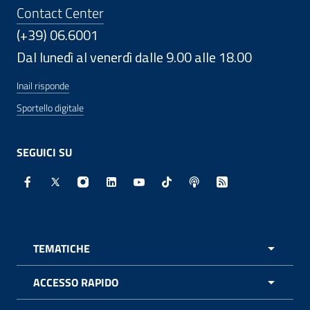
Contact Center
(+39) 06.6001
Dal lunedì al venerdì dalle 9.00 alle 18.00
Inail risponde
Sportello digitale
SEGUICI SU
Facebook - Sito esterno - Apertura in nuova finestra
X - Sito esterno - Apertura in nuova finestra
Instagram - Sito esterno - Apertura in nuo
Linkedin - Sito esterno - Apertura in 
Youtube - Sito esterno - Apertur
TikTok - Sito esterno - Ape
Spreaker - Sito estern
Feed RSS - Apert
TEMATICHE
APRI 
ACCESSO RAPIDO
APRI 