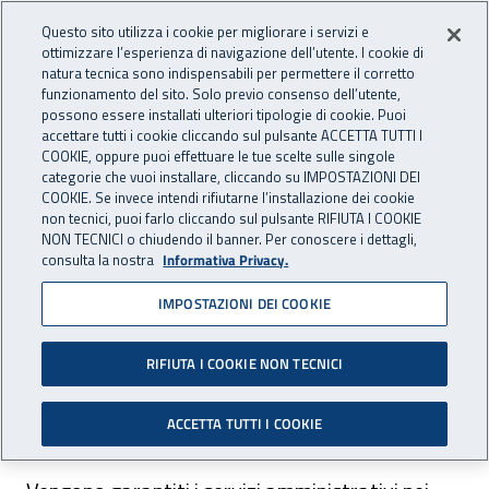
Accedi ai servizi online
For international visitors
Vai al menu principale
Vai al contenuto principale
Questo sito utilizza i cookie per migliorare i servizi e
ottimizzare l’esperienza di navigazione dell’utente. I cookie di
INAIL - Istituto Nazionale per 
natura tecnica sono indispensabili per permettere il corretto
Apri cerca
Apr
funzionamento del sito. Solo previo consenso dell’utente,
possono essere installati ulteriori tipologie di cookie. Puoi
Navigazione principale
accettare tutti i cookie cliccando sul pulsante ACCETTA TUTTI I
COOKIE, oppure puoi effettuare le tue scelte sulle singole
Navigazione - Ti trovi in:
Home
Inail comunica
Avvisi
categorie che vuoi installare, cliccando su IMPOSTAZIONI DEI
COOKIE. Se invece intendi rifiutarne l’installazione dei cookie
non tecnici, puoi farlo cliccando sul pulsante RIFIUTA I COOKIE
Agenzia di Sora (FR) –
NON TECNICI o chiudendo il banner. Per conoscere i dettagli,
consulta la nostra
Informativa Privacy.
chiusura presidio medico
IMPOSTAZIONI DEI COOKIE
legale
RIFIUTA I COOKIE NON TECNICI
Dal 1° giugno 2018, l’Agenzia di Sora (FR) non
effettuerà il servizio di presidio medico legale.
ACCETTA TUTTI I COOKIE