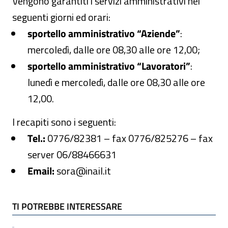
Vengono garantiti i servizi amministrativi nei
seguenti giorni ed orari:
sportello amministrativo “Aziende”
:
mercoledì, dalle ore 08,30 alle ore 12,00;
sportello amministrativo “Lavoratori”
:
lunedì e mercoledì, dalle ore 08,30 alle ore
12,00.
I recapiti sono i seguenti:
Tel.:
0776/82381 – fax 0776/825276 – fax
server 06/88466631
Email:
sora@inail.it
TI POTREBBE INTERESSARE
TI POTREBBE INTERESSARE