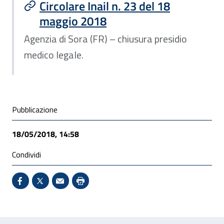
Circolare Inail n. 23 del 18
maggio 2018
Agenzia di Sora (FR) – chiusura presidio
medico legale.
Condivisione social
Pubblicazione
18/05/2018, 14:58
Condividi
Condividi su Facebook - Sito esterno - Apertura in 
X - Sito esterno - Apertura in nuova finestra
Invio Mail: apre il programma di posta el
Stampa pagina: scelta meno ecologic