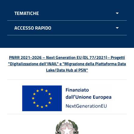
TEMATICHE
APRI 
ACCESSO RAPIDO
APRI 
PNRR 2021-2026 – Next Generation EU (DL 77/2021) - Progetti
"Digitalizzazione dell’INAIL" e "Migrazione della Piattaforma Data
Lake/Data Hub al PSN"