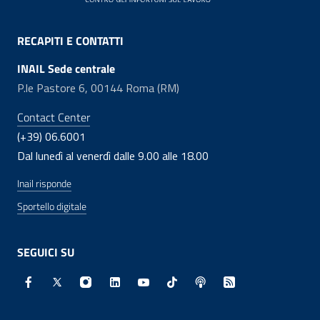
RECAPITI E CONTATTI
INAIL Sede centrale
P.le Pastore 6, 00144 Roma (RM)
Contact Center
(+39) 06.6001
Dal lunedì al venerdì dalle 9.00 alle 18.00
Inail risponde
Sportello digitale
SEGUICI SU
Facebook - Sito esterno - Apertura in nuova finestra
X - Sito esterno - Apertura in nuova finestra
Instagram - Sito esterno - Apertura in nuo
Linkedin - Sito esterno - Apertura in 
Youtube - Sito esterno - Apertur
TikTok - Sito esterno - Ape
Spreaker - Sito estern
Feed RSS - Apert