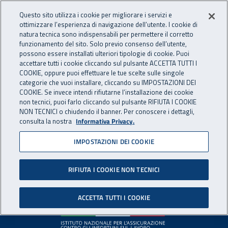
Accedi ai servizi online
For international visitors
Vai al menu principale
Vai al contenuto principale
Questo sito utilizza i cookie per migliorare i servizi e
ottimizzare l’esperienza di navigazione dell’utente. I cookie di
INAIL - Istituto Nazionale per 
natura tecnica sono indispensabili per permettere il corretto
Apri cerca
Apr
funzionamento del sito. Solo previo consenso dell’utente,
possono essere installati ulteriori tipologie di cookie. Puoi
Navigazione principale
accettare tutti i cookie cliccando sul pulsante ACCETTA TUTTI I
COOKIE, oppure puoi effettuare le tue scelte sulle singole
Pagina non disponibile
categorie che vuoi installare, cliccando su IMPOSTAZIONI DEI
COOKIE. Se invece intendi rifiutarne l’installazione dei cookie
non tecnici, puoi farlo cliccando sul pulsante RIFIUTA I COOKIE
Il contenuto non è stato trovato. Per continuare la
NON TECNICI o chiudendo il banner. Per conoscere i dettagli,
consulta la nostra
Informativa Privacy.
navigazione è possibile ritornare alla
home page
o utilizzare
il menu principale.
IMPOSTAZIONI DEI COOKIE
RIFIUTA I COOKIE NON TECNICI
Footer
ACCETTA TUTTI I COOKIE