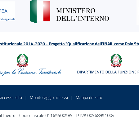
tituzionale 2014-2020 - Progetto "Qualificazione dell'INAIL come Polo St
a
 in una nuova finestra
Sito interno - Apre in una nuova finestra
Sito interno - Apre in una nuova fines
Sito interno - Apre 
accessibilità
Monitoraggio accessi
Mappa del sito
ni sul Lavoro - Codice fiscale 01165400589 - P. IVA 00968951004