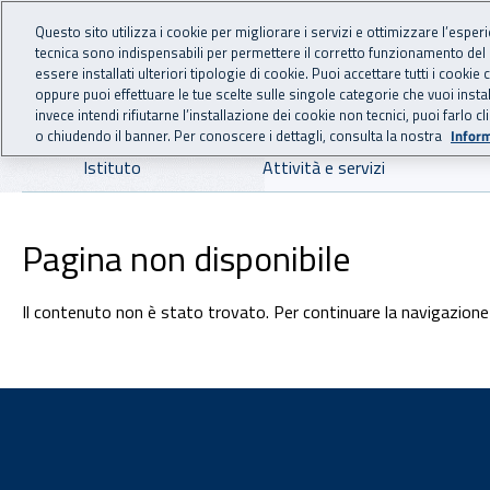
For international visitors
Vai al menu principale
Vai al contenuto principale
Questo sito utilizza i cookie per migliorare i servizi e ottimizzare l’esper
tecnica sono indispensabili per permettere il corretto funzionamento del
INAIL - Istituto Nazionale
essere installati ulteriori tipologie di cookie. Puoi accettare tutti i cook
oppure puoi effettuare le tue scelte sulle singole categorie che vuoi ins
invece intendi rifiutarne l’installazione dei cookie non tecnici, puoi farl
o chiudendo il banner. Per conoscere i dettagli, consulta la nostra
Inform
Navigazione principale
Istituto
Attività e servizi
Pagina non disponibile
Il contenuto non è stato trovato. Per continuare la navigazione 
Footer