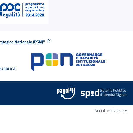
rategico Nazionale (PSN)"
tra
nella stessa finestra
Apr
Social media policy