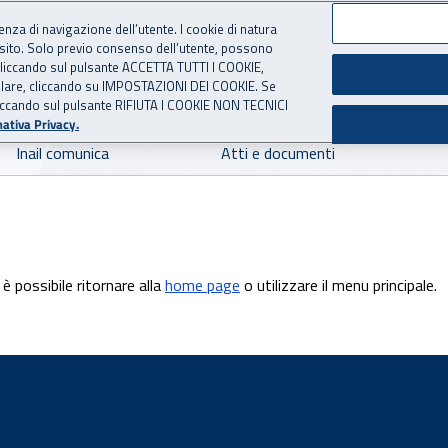
ienza di navigazione dell’utente. I cookie di natura
 sito. Solo previo consenso dell’utente, possono
 per l'Assicurazione contro 
ie cliccando sul pulsante ACCETTA TUTTI I COOKIE,
tallare, cliccando su IMPOSTAZIONI DEI COOKIE. Se
o cliccando sul pulsante RIFIUTA I COOKIE NON TECNICI
ativa Privacy.
Inail comunica
Atti e documenti
è possibile ritornare alla
home page
o utilizzare il menu principale.