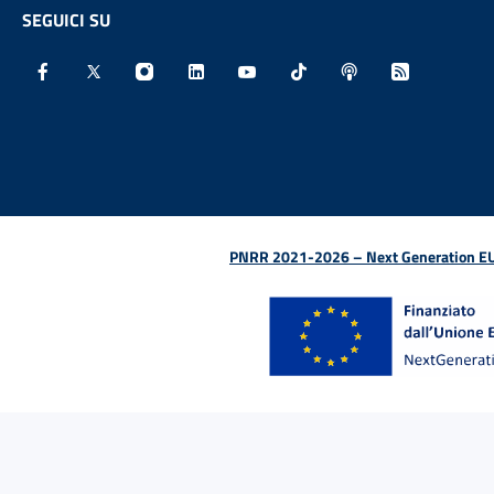
SEGUICI SU
Facebook - Sito esterno - Apertura in nuova finestra
X - Sito esterno - Apertura in nuova finestra
Instagram - Sito esterno - Apertura in nu
Linkedin - Sito esterno - Apertura 
Youtube - Sito esterno - Aper
TikTok - Sito esterno -
Spreaker - Sito e
Feed RSS - 
PNRR 2021-2026 – Next Generation EU (D