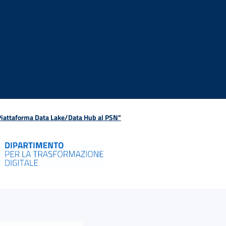
 Piattaforma Data Lake/Data Hub al PSN"