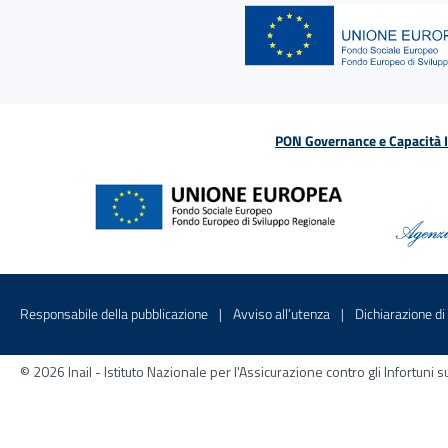
PON Governance e Capacità Is
Menu di servizio
Sito interno - Apre in una nuova finestr
Sito interno - Apre
Responsabile della pubblicazione
Avviso all’utenza
Dichiarazione di 
© 2026 Inail - Istituto Nazionale per l'Assicurazione contro gli Infortu