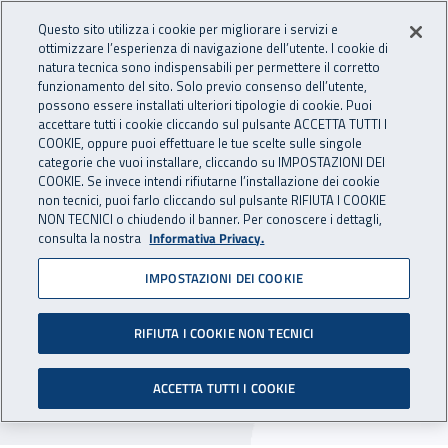
Accedi ai servizi online
For international visitors
Vai al menu principale
Vai al contenuto principale
Questo sito utilizza i cookie per migliorare i servizi e
ottimizzare l’esperienza di navigazione dell’utente. I cookie di
INAIL - Istituto Nazionale per 
natura tecnica sono indispensabili per permettere il corretto
Apri cerca
Apr
funzionamento del sito. Solo previo consenso dell’utente,
possono essere installati ulteriori tipologie di cookie. Puoi
Navigazione principale
accettare tutti i cookie cliccando sul pulsante ACCETTA TUTTI I
COOKIE, oppure puoi effettuare le tue scelte sulle singole
Navigazione - Ti trovi in:
Home
Inail comunica
Avvisi
categorie che vuoi installare, cliccando su IMPOSTAZIONI DEI
COOKIE. Se invece intendi rifiutarne l’installazione dei cookie
non tecnici, puoi farlo cliccando sul pulsante RIFIUTA I COOKIE
Agenzia di Gubbio:
NON TECNICI o chiudendo il banner. Per conoscere i dettagli,
consulta la nostra
Informativa Privacy.
variazione orario Ufficio
IMPOSTAZIONI DEI COOKIE
Relazioni con il pubblico
RIFIUTA I COOKIE NON TECNICI
L'Ufficio Relazioni con il pubblico dell'Agenzia di
Gubbio rimane chiuso il lunedì dal 23 aprile al 31
ACCETTA TUTTI I COOKIE
maggio 2018.