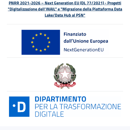
PNRR 2021-2026 – Next Generation EU (DL 77/2021) - Progetti
"Digitalizzazione dell’INAIL" e "Migrazione della Piattaforma Data
Lake/Data Hub al PSN"