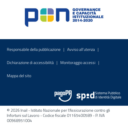
Menu di servizio
Sito interno - Apre in una nuova finestr
Sito interno - Apre
Responsabile della pubblicazione
Avviso all’utenza
Sito interno - Apre in una nuova finestra
Sito interno - Apre
Dichiarazione di accessibilità
Monitoraggio accessi
Sito interno - Apre nella stessa finestra
Mappa del sito
© 2026 Inail - Istituto Nazionale per l'Assicurazione contro gli
Infortuni sul Lavoro - Codice fiscale 01165400589 - P. IVA
00968951004