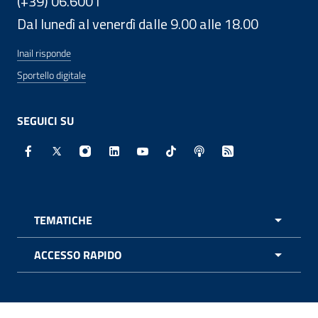
(+39) 06.6001
Dal lunedì al venerdì dalle 9.00 alle 18.00
Inail risponde
Sportello digitale
SEGUICI SU
Facebook - Sito esterno - Apertura in nuova finestra
X - Sito esterno - Apertura in nuova finestra
Instagram - Sito esterno - Apertura in nuo
Linkedin - Sito esterno - Apertura in 
Youtube - Sito esterno - Apertur
TikTok - Sito esterno - Ape
Spreaker - Sito estern
Feed RSS - Apert
TEMATICHE
APRI 
ACCESSO RAPIDO
APRI 