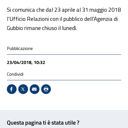
Si comunica che dal 23 aprile al 31 maggio 2018
l’Ufficio Relazioni con il pubblico dell'Agenzia di
Gubbio rimane chiuso il lunedì.
Condivisione social
Pubblicazione
23/04/2018, 10:32
Condividi
Condividi su Facebook - Sito esterno - Apertura in 
X - Sito esterno - Apertura in nuova finestra
Invio Mail: apre il programma di posta el
Stampa pagina: scelta meno ecologic
Feedback
Questa pagina ti è stata utile ?