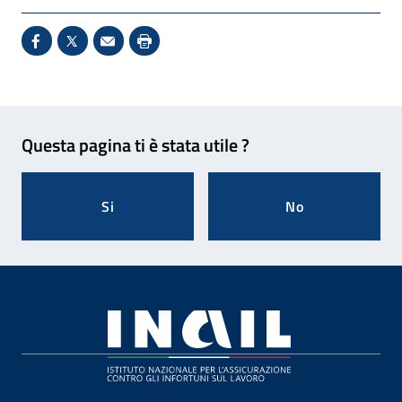
Condividi su Facebook - Sito esterno - Apertura in 
X - Sito esterno - Apertura in nuova finestra
Invio Mail: apre il programma di posta el
Stampa pagina: scelta meno ecologic
Feedback
Questa pagina ti è stata utile ?
Si
No
Footer