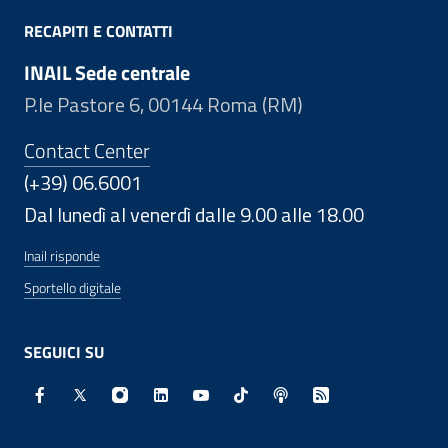
RECAPITI E CONTATTI
INAIL Sede centrale
P.le Pastore 6, 00144 Roma (RM)
Contact Center
(+39) 06.6001
Dal lunedì al venerdì dalle 9.00 alle 18.00
Inail risponde
Sportello digitale
SEGUICI SU
Facebook - Sito esterno - Apertura in nuova finestra
X - Sito esterno - Apertura in nuova finestra
Instagram - Sito esterno - Apertura in nuo
Linkedin - Sito esterno - Apertura in 
Youtube - Sito esterno - Apertur
TikTok - Sito esterno - Ape
Spreaker - Sito estern
Feed RSS - Apert