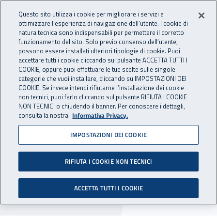
Accedi ai servizi online
For international visitors
Vai al menu principale
Vai al contenuto principale
Questo sito utilizza i cookie per migliorare i servizi e
ottimizzare l’esperienza di navigazione dell’utente. I cookie di
INAIL - Istituto Nazionale per 
natura tecnica sono indispensabili per permettere il corretto
Apri cerca
Apr
funzionamento del sito. Solo previo consenso dell’utente,
possono essere installati ulteriori tipologie di cookie. Puoi
Navigazione principale
accettare tutti i cookie cliccando sul pulsante ACCETTA TUTTI I
COOKIE, oppure puoi effettuare le tue scelte sulle singole
Navigazione - Ti trovi in:
Home
Inail comunica
Avvisi
categorie che vuoi installare, cliccando su IMPOSTAZIONI DEI
COOKIE. Se invece intendi rifiutarne l’installazione dei cookie
non tecnici, puoi farlo cliccando sul pulsante RIFIUTA I COOKIE
Disponibile il regolamento
NON TECNICI o chiudendo il banner. Per conoscere i dettagli,
consulta la nostra
Informativa Privacy.
per l'esercizio del diritto di
IMPOSTAZIONI DEI COOKIE
accesso
RIFIUTA I COOKIE NON TECNICI
Con la determina del Presidente n. 149 del 22
marzo 2018 è stato approvato il “Regolamento
ACCETTA TUTTI I COOKIE
unico per la disciplina del diritto di accesso”.