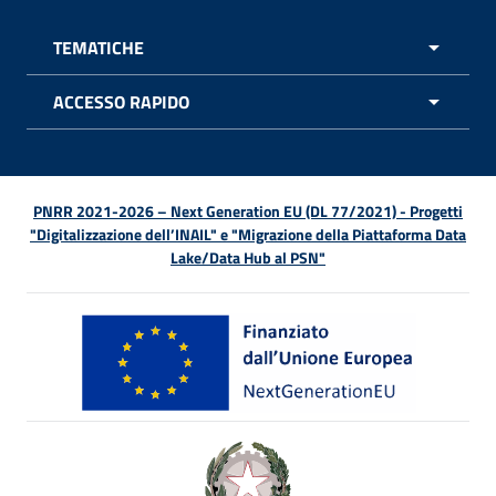
TEMATICHE
APRI 
ACCESSO RAPIDO
APRI 
PNRR 2021-2026 – Next Generation EU (DL 77/2021) - Progetti
"Digitalizzazione dell’INAIL" e "Migrazione della Piattaforma Data
Lake/Data Hub al PSN"