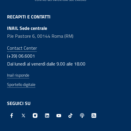
RECAPITI E CONTATTI
INAIL Sede centrale
P.le Pastore 6, 00144 Roma (RM)
Contact Center
(+39) 06.6001
Dal lunedì al venerdì dalle 9.00 alle 18.00
Inail risponde
Sportello digitale
SEGUICI SU
Facebook - Sito esterno - Apertura in nuova finestra
X - Sito esterno - Apertura in nuova finestra
Instagram - Sito esterno - Apertura in nuo
Linkedin - Sito esterno - Apertura in 
Youtube - Sito esterno - Apertur
TikTok - Sito esterno - Ape
Spreaker - Sito estern
Feed RSS - Apert