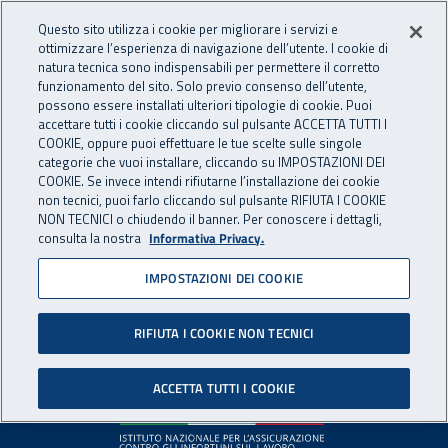
Accedi ai servizi online
For international visitors
Vai al menu principale
Vai al contenuto principale
Questo sito utilizza i cookie per migliorare i servizi e
ottimizzare l’esperienza di navigazione dell’utente. I cookie di
INAIL - Istituto Nazionale per 
natura tecnica sono indispensabili per permettere il corretto
Apri cerca
Apr
funzionamento del sito. Solo previo consenso dell’utente,
possono essere installati ulteriori tipologie di cookie. Puoi
Navigazione principale
accettare tutti i cookie cliccando sul pulsante ACCETTA TUTTI I
COOKIE, oppure puoi effettuare le tue scelte sulle singole
Pagina non disponibile
categorie che vuoi installare, cliccando su IMPOSTAZIONI DEI
COOKIE. Se invece intendi rifiutarne l’installazione dei cookie
non tecnici, puoi farlo cliccando sul pulsante RIFIUTA I COOKIE
Il contenuto non è stato trovato. Per continuare la
NON TECNICI o chiudendo il banner. Per conoscere i dettagli,
consulta la nostra
Informativa Privacy.
navigazione è possibile ritornare alla
home page
o utilizzare
il menu principale.
IMPOSTAZIONI DEI COOKIE
RIFIUTA I COOKIE NON TECNICI
Footer
ACCETTA TUTTI I COOKIE