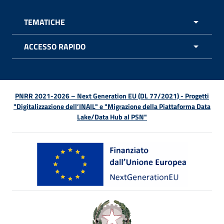
TEMATICHE
APRI 
ACCESSO RAPIDO
APRI 
PNRR 2021-2026 – Next Generation EU (DL 77/2021) - Progetti
"Digitalizzazione dell’INAIL" e "Migrazione della Piattaforma Data
Lake/Data Hub al PSN"