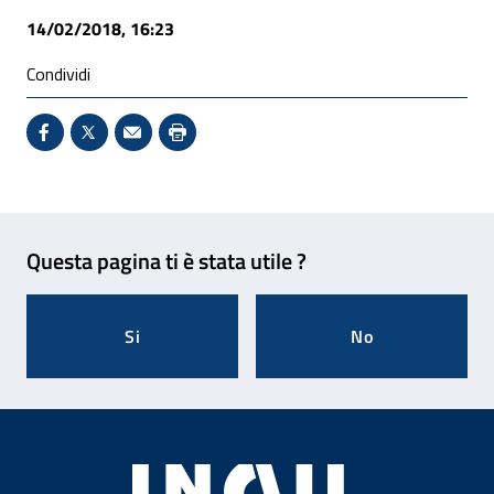
14/02/2018, 16:23
Condividi
Condividi su Facebook - Sito esterno - Apertura in 
X - Sito esterno - Apertura in nuova finestra
Invio Mail: apre il programma di posta el
Stampa pagina: scelta meno ecologic
Feedback
Questa pagina ti è stata utile ?
Si
No
Footer