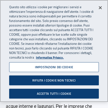
Accedi ai servizi online
For international visitors
Vai al menu principale
Vai al contenuto principale
Questo sito utilizza i cookie per migliorare i servizi e
ottimizzare l’esperienza di navigazione dell’utente. I cookie di
INAIL - Istituto Nazionale per 
natura tecnica sono indispensabili per permettere il corretto
Apri cerca
Apr
funzionamento del sito. Solo previo consenso dell’utente,
possono essere installati ulteriori tipologie di cookie. Puoi
Navigazione principale
accettare tutti i cookie cliccando sul pulsante ACCETTA TUTTI I
COOKIE, oppure puoi effettuare le tue scelte sulle singole
Navigazione - Ti trovi in:
Home
Inail comunica
Avvisi
categorie che vuoi installare, cliccando su IMPOSTAZIONI DEI
COOKIE. Se invece intendi rifiutarne l’installazione dei cookie
non tecnici, puoi farlo cliccando sul pulsante RIFIUTA I COOKIE
Sgravi pesca costiera e
NON TECNICI o chiudendo il banner. Per conoscere i dettagli,
consulta la nostra
Informativa Privacy.
nelle acque interne e
IMPOSTAZIONI DEI COOKIE
lagunari
RIFIUTA I COOKIE NON TECNICI
Continuano ad applicarsi anche nel 2018 gli
sgravi previsti dalla l. 388/2000 per tutte le
ACCETTA TUTTI I COOKIE
imprese che esercitano la pesca costiera e nelle
acque interne e lagunari. Per le imprese che