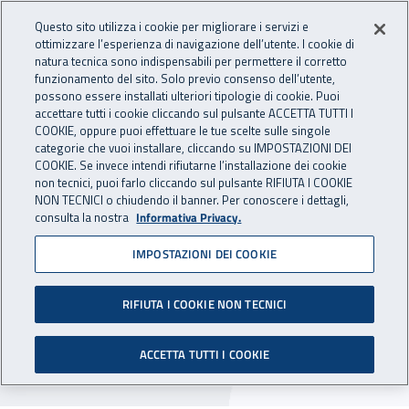
Accedi ai servizi online
For international visitors
Vai al menu principale
Vai al contenuto principale
Questo sito utilizza i cookie per migliorare i servizi e
ottimizzare l’esperienza di navigazione dell’utente. I cookie di
INAIL - Istituto Nazionale per 
natura tecnica sono indispensabili per permettere il corretto
Apri cerca
Apr
funzionamento del sito. Solo previo consenso dell’utente,
possono essere installati ulteriori tipologie di cookie. Puoi
Navigazione principale
accettare tutti i cookie cliccando sul pulsante ACCETTA TUTTI I
COOKIE, oppure puoi effettuare le tue scelte sulle singole
Navigazione - Ti trovi in:
Home
Inail comunica
Avvisi
categorie che vuoi installare, cliccando su IMPOSTAZIONI DEI
COOKIE. Se invece intendi rifiutarne l’installazione dei cookie
non tecnici, puoi farlo cliccando sul pulsante RIFIUTA I COOKIE
Nuovo tasso di interesse
NON TECNICI o chiudendo il banner. Per conoscere i dettagli,
consulta la nostra
Informativa Privacy.
legale in vigore dal 1°
IMPOSTAZIONI DEI COOKIE
gennaio 2018
RIFIUTA I COOKIE NON TECNICI
Con la circolare n. 1 del 2 gennaio 2018 si
comunica la variazione del tasso degli interessi
ACCETTA TUTTI I COOKIE
legali ai fini della riduzione delle sanzioni civili