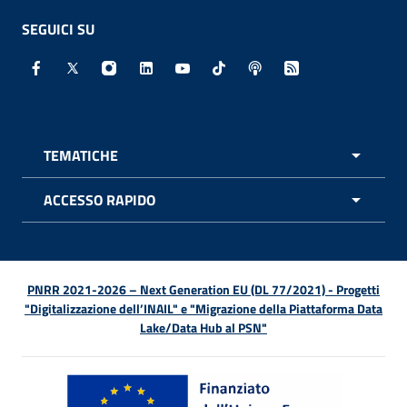
SEGUICI SU
Facebook - Sito esterno - Apertura in nuova finestra
X - Sito esterno - Apertura in nuova finestra
Instagram - Sito esterno - Apertura in nuo
Linkedin - Sito esterno - Apertura in 
Youtube - Sito esterno - Apertur
TikTok - Sito esterno - Ape
Spreaker - Sito estern
Feed RSS - Apert
TEMATICHE
APRI 
ACCESSO RAPIDO
APRI 
PNRR 2021-2026 – Next Generation EU (DL 77/2021) - Progetti
"Digitalizzazione dell’INAIL" e "Migrazione della Piattaforma Data
Lake/Data Hub al PSN"