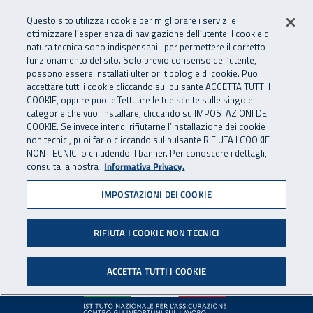
Accedi ai servizi online
For international visitors
Vai al menu principale
Vai al contenuto principale
Questo sito utilizza i cookie per migliorare i servizi e
ottimizzare l’esperienza di navigazione dell’utente. I cookie di
INAIL - Istituto Nazionale per 
natura tecnica sono indispensabili per permettere il corretto
Apri cerca
Apr
funzionamento del sito. Solo previo consenso dell’utente,
possono essere installati ulteriori tipologie di cookie. Puoi
Navigazione principale
accettare tutti i cookie cliccando sul pulsante ACCETTA TUTTI I
COOKIE, oppure puoi effettuare le tue scelte sulle singole
Pagina non disponibile
categorie che vuoi installare, cliccando su IMPOSTAZIONI DEI
COOKIE. Se invece intendi rifiutarne l’installazione dei cookie
non tecnici, puoi farlo cliccando sul pulsante RIFIUTA I COOKIE
Il contenuto non è stato trovato. Per continuare la
NON TECNICI o chiudendo il banner. Per conoscere i dettagli,
consulta la nostra
Informativa Privacy.
navigazione è possibile ritornare alla
home page
o utilizzare
il menu principale.
IMPOSTAZIONI DEI COOKIE
RIFIUTA I COOKIE NON TECNICI
Footer
ACCETTA TUTTI I COOKIE