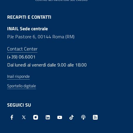
RECAPITI E CONTATTI
INAIL Sede centrale
P.le Pastore 6, 00144 Roma (RM)
Contact Center
(+39) 06.6001
Dal lunedì al venerdì dalle 9.00 alle 18.00
Inail risponde
Sportello digitale
SEGUICI SU
Facebook - Sito esterno - Apertura in nuova finestra
X - Sito esterno - Apertura in nuova finestra
Instagram - Sito esterno - Apertura in nuo
Linkedin - Sito esterno - Apertura in 
Youtube - Sito esterno - Apertur
TikTok - Sito esterno - Ape
Spreaker - Sito estern
Feed RSS - Apert