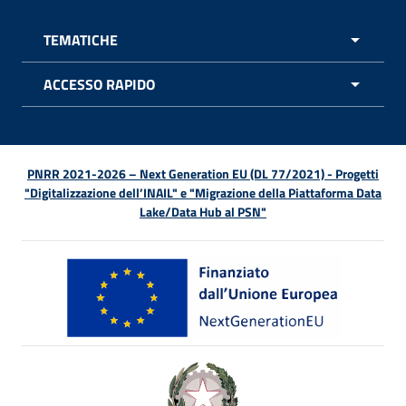
TEMATICHE
APRI 
ACCESSO RAPIDO
APRI 
PNRR 2021-2026 – Next Generation EU (DL 77/2021) - Progetti
"Digitalizzazione dell’INAIL" e "Migrazione della Piattaforma Data
Lake/Data Hub al PSN"