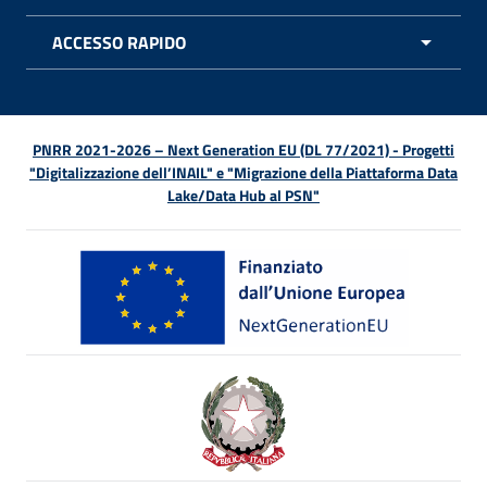
APRI 
ACCESSO RAPIDO
APRI 
PNRR 2021-2026 – Next Generation EU (DL 77/2021) - Progetti
"Digitalizzazione dell’INAIL" e "Migrazione della Piattaforma Data
Lake/Data Hub al PSN"