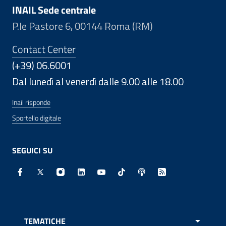
INAIL Sede centrale
P.le Pastore 6, 00144 Roma (RM)
Contact Center
(+39) 06.6001
Dal lunedì al venerdì dalle 9.00 alle 18.00
Inail risponde
Sportello digitale
SEGUICI SU
Facebook - Sito esterno - Apertura in nuova finestra
X - Sito esterno - Apertura in nuova finestra
Instagram - Sito esterno - Apertura in nuo
Linkedin - Sito esterno - Apertura in 
Youtube - Sito esterno - Apertur
TikTok - Sito esterno - Ape
Spreaker - Sito estern
Feed RSS - Apert
TEMATICHE