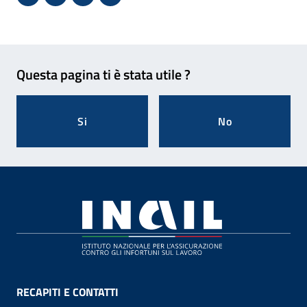
Condividi su Facebook - Sito esterno - Apertura in 
X - Sito esterno - Apertura in nuova finestra
Invio Mail: apre il programma di posta el
Stampa pagina: scelta meno ecologic
Feedback
Questa pagina ti è stata utile ?
Si
No
Footer
RECAPITI E CONTATTI