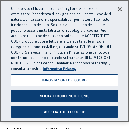
Accedi ai servizi online
For international visitors
Vai al menu principale
Vai al contenuto principale
Questo sito utilizza i cookie per migliorare i servizi e
ottimizzare l’esperienza di navigazione dell’utente. I cookie di
INAIL - Istituto Nazionale per 
natura tecnica sono indispensabili per permettere il corretto
Apri cerca
Apr
funzionamento del sito. Solo previo consenso dell’utente,
possono essere installati ulteriori tipologie di cookie. Puoi
Navigazione principale
accettare tutti i cookie cliccando sul pulsante ACCETTA TUTTI I
COOKIE, oppure puoi effettuare le tue scelte sulle singole
Navigazione - Ti trovi in:
Home
Inail comunica
Avvisi
categorie che vuoi installare, cliccando su IMPOSTAZIONI DEI
COOKIE. Se invece intendi rifiutarne l’installazione dei cookie
non tecnici, puoi farlo cliccando sul pulsante RIFIUTA I COOKIE
Contact center Inail: da
NON TECNICI o chiudendo il banner. Per conoscere i dettagli,
consulta la nostra
Informativa Privacy.
gennaio 2018 è attivo un
IMPOSTAZIONI DEI COOKIE
nuovo numero telefonico
RIFIUTA I COOKIE NON TECNICI
Dal 1° gennaio 2018 il numero del Contact
center è 06.6001.
ACCETTA TUTTI I COOKIE