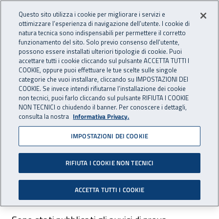
Accedi ai servizi online
For international visitors
Vai al menu principale
Vai al contenuto principale
Questo sito utilizza i cookie per migliorare i servizi e
ottimizzare l’esperienza di navigazione dell’utente. I cookie di
INAIL - Istituto Nazionale per 
natura tecnica sono indispensabili per permettere il corretto
Apri cerca
Apr
funzionamento del sito. Solo previo consenso dell’utente,
possono essere installati ulteriori tipologie di cookie. Puoi
Navigazione principale
accettare tutti i cookie cliccando sul pulsante ACCETTA TUTTI I
COOKIE, oppure puoi effettuare le tue scelte sulle singole
Navigazione - Ti trovi in:
Home
Inail comunica
Avvisi
categorie che vuoi installare, cliccando su IMPOSTAZIONI DEI
COOKIE. Se invece intendi rifiutarne l’installazione dei cookie
non tecnici, puoi farlo cliccando sul pulsante RIFIUTA I COOKIE
Bandi CP03 e CP06:
NON TECNICI o chiudendo il banner. Per conoscere i dettagli,
consulta la nostra
Informativa Privacy.
pubblicati gli avvisi di prova
IMPOSTAZIONI DEI COOKIE
preselettiva
RIFIUTA I COOKIE NON TECNICI
Pubblicate date, orari e luogo di svolgimento
delle prove per i bandi di concorso CP03 e CP06.
ACCETTA TUTTI I COOKIE