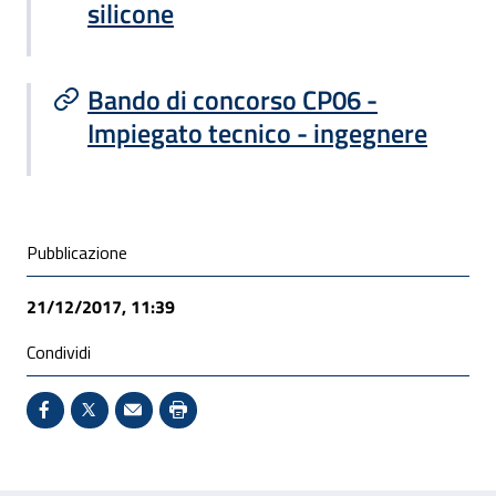
silicone
Bando di concorso CP06 -
Impiegato tecnico - ingegnere
Condivisione social
Pubblicazione
21/12/2017, 11:39
Condividi
Condividi su Facebook - Sito esterno - Apertura in 
X - Sito esterno - Apertura in nuova finestra
Invio Mail: apre il programma di posta el
Stampa pagina: scelta meno ecologic