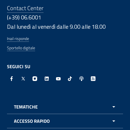
Contact Center
(+39) 06.6001
Dal lunedì al venerdì dalle 9.00 alle 18.00
Inail risponde
Sportello digitale
SEGUICI SU
Facebook - Sito esterno - Apertura in nuova finestra
X - Sito esterno - Apertura in nuova finestra
Instagram - Sito esterno - Apertura in nuo
Linkedin - Sito esterno - Apertura in 
Youtube - Sito esterno - Apertur
TikTok - Sito esterno - Ape
Spreaker - Sito estern
Feed RSS - Apert
TEMATICHE
APRI 
ACCESSO RAPIDO
APRI 