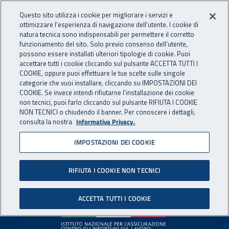
Accedi ai servizi online
For international visitors
Vai al menu principale
Vai al contenuto principale
Questo sito utilizza i cookie per migliorare i servizi e
ottimizzare l’esperienza di navigazione dell’utente. I cookie di
INAIL - Istituto Nazionale per 
natura tecnica sono indispensabili per permettere il corretto
Apri cerca
Apr
funzionamento del sito. Solo previo consenso dell’utente,
possono essere installati ulteriori tipologie di cookie. Puoi
Navigazione principale
accettare tutti i cookie cliccando sul pulsante ACCETTA TUTTI I
COOKIE, oppure puoi effettuare le tue scelte sulle singole
Pagina non disponibile
categorie che vuoi installare, cliccando su IMPOSTAZIONI DEI
COOKIE. Se invece intendi rifiutarne l’installazione dei cookie
non tecnici, puoi farlo cliccando sul pulsante RIFIUTA I COOKIE
Il contenuto non è stato trovato. Per continuare la
NON TECNICI o chiudendo il banner. Per conoscere i dettagli,
consulta la nostra
Informativa Privacy.
navigazione è possibile ritornare alla
home page
o utilizzare
il menu principale.
IMPOSTAZIONI DEI COOKIE
RIFIUTA I COOKIE NON TECNICI
Footer
ACCETTA TUTTI I COOKIE