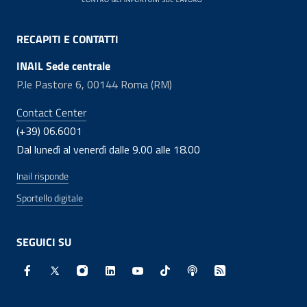
RECAPITI E CONTATTI
INAIL Sede centrale
P.le Pastore 6, 00144 Roma (RM)
Contact Center
(+39) 06.6001
Dal lunedì al venerdì dalle 9.00 alle 18.00
Inail risponde
Sportello digitale
SEGUICI SU
Facebook - Sito esterno - Apertura in nuova finestra
X - Sito esterno - Apertura in nuova finestra
Instagram - Sito esterno - Apertura in nuo
Linkedin - Sito esterno - Apertura in 
Youtube - Sito esterno - Apertur
TikTok - Sito esterno - Ape
Spreaker - Sito estern
Feed RSS - Apert