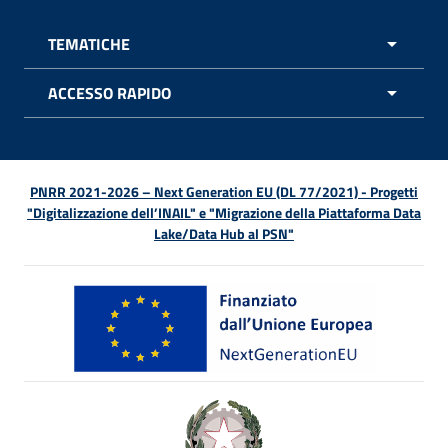
TEMATICHE
APRI 
ACCESSO RAPIDO
APRI 
PNRR 2021-2026 – Next Generation EU (DL 77/2021) - Progetti
"Digitalizzazione dell’INAIL" e "Migrazione della Piattaforma Data
Lake/Data Hub al PSN"