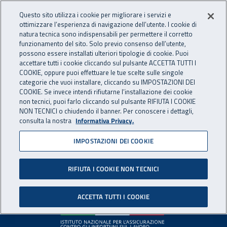
Accedi ai servizi online
For international visitors
Vai al menu principale
Vai al contenuto principale
Questo sito utilizza i cookie per migliorare i servizi e
ottimizzare l’esperienza di navigazione dell’utente. I cookie di
INAIL - Istituto Nazionale per 
natura tecnica sono indispensabili per permettere il corretto
Apri cerca
Apr
funzionamento del sito. Solo previo consenso dell’utente,
possono essere installati ulteriori tipologie di cookie. Puoi
Navigazione principale
accettare tutti i cookie cliccando sul pulsante ACCETTA TUTTI I
COOKIE, oppure puoi effettuare le tue scelte sulle singole
Pagina non disponibile
categorie che vuoi installare, cliccando su IMPOSTAZIONI DEI
COOKIE. Se invece intendi rifiutarne l’installazione dei cookie
non tecnici, puoi farlo cliccando sul pulsante RIFIUTA I COOKIE
Il contenuto non è stato trovato. Per continuare la
NON TECNICI o chiudendo il banner. Per conoscere i dettagli,
consulta la nostra
Informativa Privacy.
navigazione è possibile ritornare alla
home page
o utilizzare
il menu principale.
IMPOSTAZIONI DEI COOKIE
RIFIUTA I COOKIE NON TECNICI
Footer
ACCETTA TUTTI I COOKIE