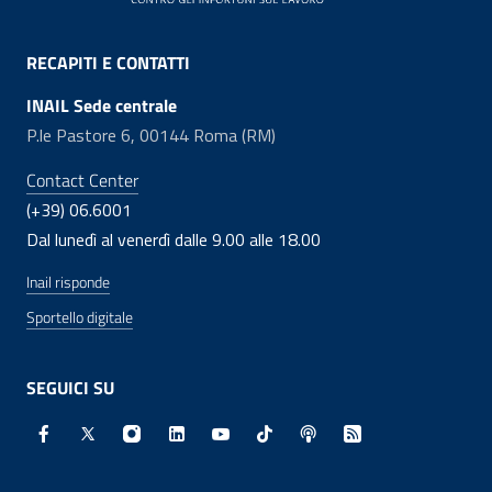
RECAPITI E CONTATTI
INAIL Sede centrale
P.le Pastore 6, 00144 Roma (RM)
Contact Center
(+39) 06.6001
Dal lunedì al venerdì dalle 9.00 alle 18.00
Inail risponde
Sportello digitale
SEGUICI SU
Facebook - Sito esterno - Apertura in nuova finestra
X - Sito esterno - Apertura in nuova finestra
Instagram - Sito esterno - Apertura in nuo
Linkedin - Sito esterno - Apertura in 
Youtube - Sito esterno - Apertur
TikTok - Sito esterno - Ape
Spreaker - Sito estern
Feed RSS - Apert