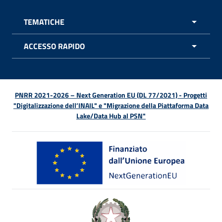
TEMATICHE
APRI 
ACCESSO RAPIDO
APRI 
PNRR 2021-2026 – Next Generation EU (DL 77/2021) - Progetti
"Digitalizzazione dell’INAIL" e "Migrazione della Piattaforma Data
Lake/Data Hub al PSN"